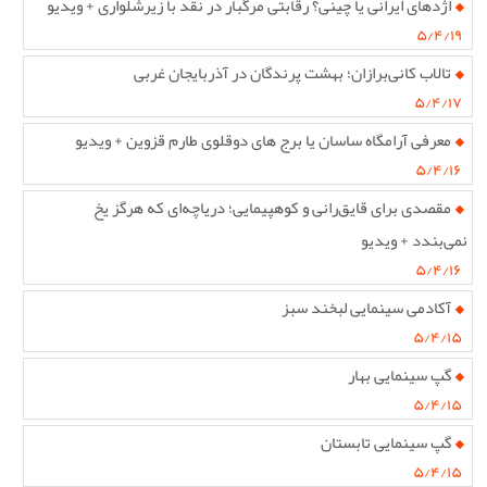
اژدهای ایرانی یا چینی؟ رقابتی مرگبار در نقد با زیرشلواری + ویدیو
۵/۴/۱۹
تالاب کانی‌برازان؛ بهشت پرندگان در آذربایجان غربی
۵/۴/۱۷
معرفی آرامگاه ساسان یا برج های دوقلوی طارم قزوین + ویدیو
۵/۴/۱۶
مقصدی برای قایق‌رانی و کوهپیمایی؛ دریاچه‌ای که هرگز یخ
نمی‌بندد + ویدیو
۵/۴/۱۶
آکادمی سینمایی لبخند سبز
۵/۴/۱۵
گپ سینمایی بهار
۵/۴/۱۵
گپ سینمایی تابستان
۵/۴/۱۵