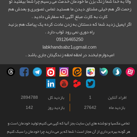
والا به خدا شما زنگ بزن ما خودمان خدمت می رسیم چرا شما بیفتید تو
زحمت اگر هم خیلی مشتاق دیدن ما هستید تماس تصویری و بعدش هم
کارت به کارت مبلغ آگهی که سفارش دادید .
اگر ایمیل زدید شما که دستتان به زدن عادت کرده یک پیامک هم بزنید
راه دوری نمی رود ثواب دارد .
09126465250
labkhandsabz1@gmail.com
امیدوارم لبخند در لحظه لحظه زندگیتان جاری باشد .
افراد آنلاین
1
بازدید کل
2894788
بازدید ماه
27642
بازدید روز
142
تمامی عکسها و نوشته های این سایت بجز آنها که کپی می کنیم تولید خودمان است و
هر گونه بهره برداری از آن مجاز است ( شما که بر می دارید چرا خودمان را سبک کنیم