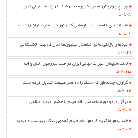
وردیج و واریش؛ سفر یک‌روزه به بهشت پنهان دامنه‌های البرز
۵/۵/۸
افسانه‌های قلعه بابک؛ رازهایی که هنوز در مه ارسباران زنده‌اند
۵/۵/۶
کوه‌های بازالتی ماکو؛ شاهکار میلیون‌ها سال فعالیت آتشفشانی
۵/۴/۳۱
تخت سلیمان؛ میراث جهانی ایران در قلب سرزمین آتش و آب
۵/۴/۲۵
گراوان؛ چشمه‌ای که سنگ را به هنر طبیعت تبدیل کرده است
۵/۴/۲۲
برگزاری دو دوره تخصصی نقد فیلم با حضور مهدی صالحی
۵/۴/۱۹
خندیدم اما گریه کردم! نقد فیلم کمدی زندگی زیباست + ویدیو
۵/۴/۱۹