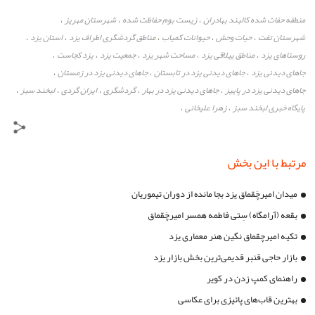
منطقه حفات شده کالبند بهادران
زیست بوم حفاظت شده
شهرستان مهریز
،
،
،
شهرستان تفت
حیات وحش
حیوانات کمیاب
مناطق گردشگری اطراف یزد
استان یزد
،
،
،
،
،
روستاهای یزد
مناطق ییلاقی یزد
مساحت شهر یزد
جمعیت یزد
یزد کجاست
،
،
،
،
،
جاهای دیدنی یزد
جاهای دیدنی یزد در تابستان
جاهای دیدنی یزد در زمستان
،
،
،
جاهای دیدنی یزد در پاییز
جاهای دیدنی یزد در بهار
گردشگری
ایران گردی
لبخند سبز
،
،
،
،
،
پایگاه خبری لبخند سبز
زهرا علیخانی
،
،
مرتبط با این بخش
میدان امیرچَقماق یزد بجا مانده از دوران تیموریان
بقعه (آرامگاه) سِتی فاطمه همسر امیرچَقماق
تکیه امیرچقماق نگین هنر معماری یزد
بازار حاجی قنبر قدیمی‌ترین بخش بازار یزد
راهنمای کمپ زدن در کویر
بهترین قاب‌های پائیزی برای عکاسی