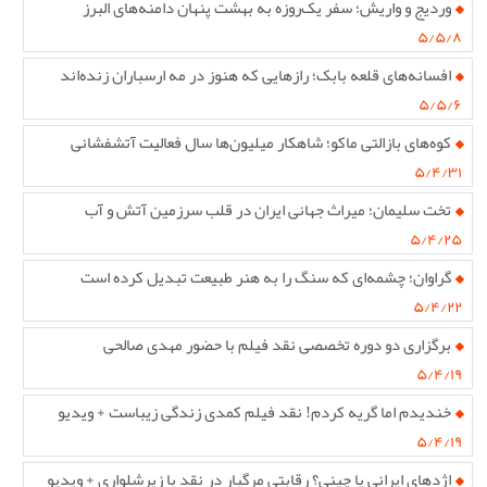
وردیج و واریش؛ سفر یک‌روزه به بهشت پنهان دامنه‌های البرز
۵/۵/۸
افسانه‌های قلعه بابک؛ رازهایی که هنوز در مه ارسباران زنده‌اند
۵/۵/۶
کوه‌های بازالتی ماکو؛ شاهکار میلیون‌ها سال فعالیت آتشفشانی
۵/۴/۳۱
تخت سلیمان؛ میراث جهانی ایران در قلب سرزمین آتش و آب
۵/۴/۲۵
گراوان؛ چشمه‌ای که سنگ را به هنر طبیعت تبدیل کرده است
۵/۴/۲۲
برگزاری دو دوره تخصصی نقد فیلم با حضور مهدی صالحی
۵/۴/۱۹
خندیدم اما گریه کردم! نقد فیلم کمدی زندگی زیباست + ویدیو
۵/۴/۱۹
اژدهای ایرانی یا چینی؟ رقابتی مرگبار در نقد با زیرشلواری + ویدیو