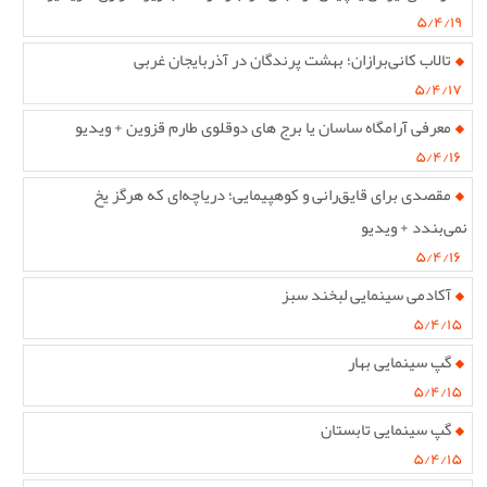
۵/۴/۱۹
تالاب کانی‌برازان؛ بهشت پرندگان در آذربایجان غربی
۵/۴/۱۷
معرفی آرامگاه ساسان یا برج های دوقلوی طارم قزوین + ویدیو
۵/۴/۱۶
مقصدی برای قایق‌رانی و کوهپیمایی؛ دریاچه‌ای که هرگز یخ
نمی‌بندد + ویدیو
۵/۴/۱۶
آکادمی سینمایی لبخند سبز
۵/۴/۱۵
گپ سینمایی بهار
۵/۴/۱۵
گپ سینمایی تابستان
۵/۴/۱۵