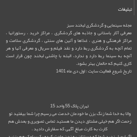
تبلیغات
مجله سینمایی و گردشگری لبخند سبز
معرفی آثار باستانی و جاذبه های گردشگری ، مراکز خرید ، رستورانها ،
مراکز فرهنگی و هنری ، غذاها و آئین های سنتی ، گردشگری سلامت و
تمام آنچه به گردشگری ربط دارد و نقد فیلم و سریال و معرفی آنها و هر
آنچه به سینما ربط دارد و ندارد، البته با چاشنی لبخند چون قرار است
کاری کنیم که حالمان بهتر بشود.
تاریخ شروع فعالیت سایت : اول دی ماه 1401
تهران پلاک 55 واحد 15
والا به خدا شما زنگ بزن ما خودمان خدمت می رسیم چرا شما بیفتید تو
زحمت اگر هم خیلی مشتاق دیدن ما هستید تماس تصویری و بعدش هم
کارت به کارت مبلغ آگهی که سفارش دادید .
اگر ایمیل زدید شما که دستتان به زدن عادت کرده یک پیامک هم بزنید