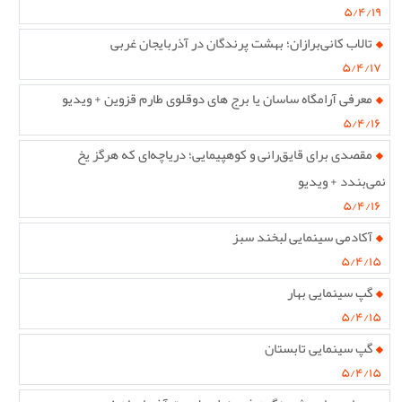
۵/۴/۱۹
تالاب کانی‌برازان؛ بهشت پرندگان در آذربایجان غربی
۵/۴/۱۷
معرفی آرامگاه ساسان یا برج های دوقلوی طارم قزوین + ویدیو
۵/۴/۱۶
مقصدی برای قایق‌رانی و کوهپیمایی؛ دریاچه‌ای که هرگز یخ
نمی‌بندد + ویدیو
۵/۴/۱۶
آکادمی سینمایی لبخند سبز
۵/۴/۱۵
گپ سینمایی بهار
۵/۴/۱۵
گپ سینمایی تابستان
۵/۴/۱۵