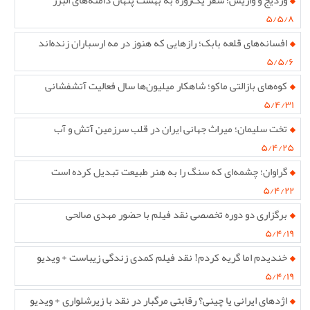
وردیج و واریش؛ سفر یک‌روزه به بهشت پنهان دامنه‌های البرز
۵/۵/۸
افسانه‌های قلعه بابک؛ رازهایی که هنوز در مه ارسباران زنده‌اند
۵/۵/۶
کوه‌های بازالتی ماکو؛ شاهکار میلیون‌ها سال فعالیت آتشفشانی
۵/۴/۳۱
تخت سلیمان؛ میراث جهانی ایران در قلب سرزمین آتش و آب
۵/۴/۲۵
گراوان؛ چشمه‌ای که سنگ را به هنر طبیعت تبدیل کرده است
۵/۴/۲۲
برگزاری دو دوره تخصصی نقد فیلم با حضور مهدی صالحی
۵/۴/۱۹
خندیدم اما گریه کردم! نقد فیلم کمدی زندگی زیباست + ویدیو
۵/۴/۱۹
اژدهای ایرانی یا چینی؟ رقابتی مرگبار در نقد با زیرشلواری + ویدیو