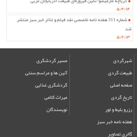
دریاچه مارمیشو؛ نگین فیروزه‌ای طبیعت آذربایجان غربی
۵/۴/۱۴
شماره 311 هفته نامه تخصصی نقد فیلم و تئاتر خبر سبز منتشر
شد
۵/۴/۱۳
شهرگردی
مسیر گردشگری
طبیعت گردی
آئین ها و مراسم سنتی
صفحه اصلی
گردشگری غذایی
تاریخ گردی
میراث کلامی
رزرو بلیط و تور
نویسندگان
هفته نامه خبر سبز
گالری تصاویر