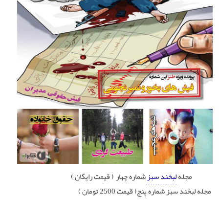
مجله
لبخند سبز
شماره چهار ( قیمت رایگان )
مجله لبخند سبز شماره پنج( قیمت 2500 تومان )