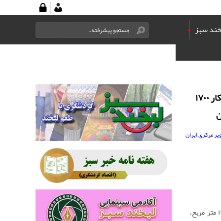
خند سبز
کاروانسرای دیرگچین: شاهکار ۱۷۰۰
ن
معماری این بنا با مساحتی حدود ۱۲٬۰۰۰ متر مربع،