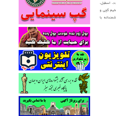
د، اسطبل،
خیم گچی و
مندانه با