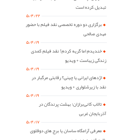
تبدیل کرده است
۵/۴/۲۲
برگزاری دو دوره تخصصی نقد فیلم با حضور
مهدی صالحی
۵/۴/۱۹
خندیدم اما گریه کردم! نقد فیلم کمدی
زندگی زیباست + ویدیو
۵/۴/۱۹
اژدهای ایرانی یا چینی؟ رقابتی مرگبار در
نقد با زیرشلواری + ویدیو
۵/۴/۱۹
تالاب کانی‌برازان؛ بهشت پرندگان در
آذربایجان غربی
۵/۴/۱۷
معرفی آرامگاه ساسان یا برج های دوقلوی
طارم قزوین + ویدیو