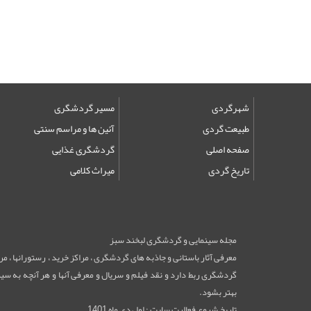
شهرگردی
مسیر گردشگری
طبیعت گردی
آئین ها و مراسم سنتی
صفحه اصلی
گردشگری غذایی
تاریخ گردی
میراث کلامی
مجله سینمایی و گردشگری لبخند سبز
معرفی آثار باستانی و جاذبه های گردشگری ، مراکز خرید ، رستورانها ، 
گردشگری ربط دارد و نقد فیلم و سریال و معرفی آنها و هر آنچه به سینم
بهتر بشود.
تاریخ شروع فعالیت سایت : اول دی ماه 1401