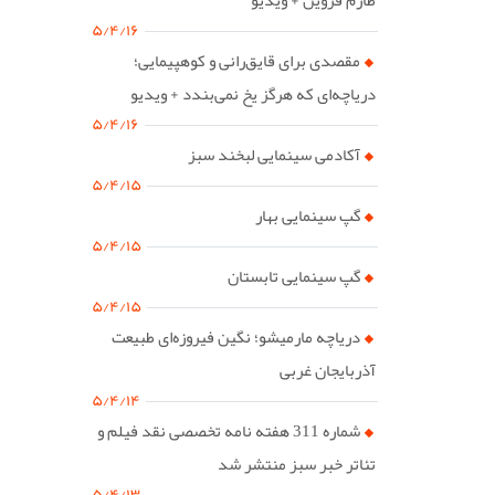
۵/۴/۱۶
مقصدی برای قایق‌رانی و کوهپیمایی؛
دریاچه‌ای که هرگز یخ نمی‌بندد + ویدیو
۵/۴/۱۶
آکادمی سینمایی لبخند سبز
۵/۴/۱۵
گپ سینمایی بهار
۵/۴/۱۵
گپ سینمایی تابستان
۵/۴/۱۵
دریاچه مارمیشو؛ نگین فیروزه‌ای طبیعت
آذربایجان غربی
۵/۴/۱۴
شماره 311 هفته نامه تخصصی نقد فیلم و
تئاتر خبر سبز منتشر شد
۵/۴/۱۳