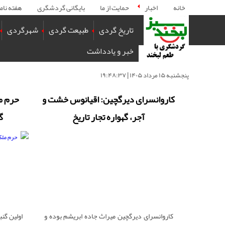
خانه
اخبار
حمایت از ما
بایگانی گردشگری
هفته نام
تاریخ گردی
طبیعت گردی
شهرگردی
خبر و یادداشت
پنجشنبه ۱۵ مرداد ۱۴۰۵ | ۱۹:۴۸:۳۷
کاروانسرای دیرگچین: اقیانوس خشت و
حرم م
آجر، گهواره تجار تاریخ
گ
کاروانسرای دیرگچین میراث جاده ابریشم بوده و
اولین گن