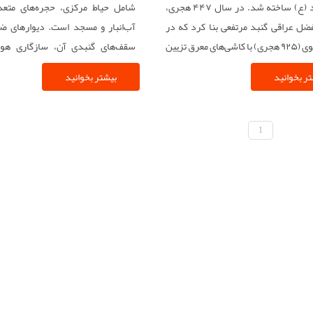
امام جواد (ع) ساخته شد. در سال ۴۴۷ هجری،
شامل حیاط مرکزی، حجره‌های متعد
لفضل عراقی گنبد مرتفعی بنا کرد که در
آب‌انبار و مسجد است. دیوارهای ض
دوره صفوی (۹۲۵ هجری) با کاشی‌های معرق تزیین
سقف‌های گنبدی آن، سازگاری هوش
 طلایی کنونی در زمان فتحعلی شاه قاجار
آب‌وهوای کویری را نشان می‌دهد.
ر بخوانید
بیشتر بخوانید
(۱۲۱۸ هجری) ساخته و در سال ۱۳۷۹ شمسی
شد.
1