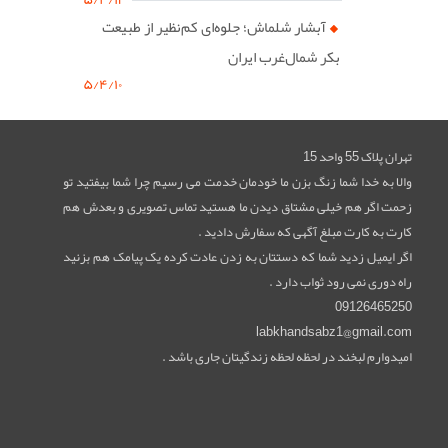
آبشار شلماش؛ جلوه‌ای کم‌نظیر از طبیعت
بکر شمال‌غرب ایران
۵/۴/۱۰
تهران پلاک 55 واحد 15
والا به خدا شما زنگ بزن ما خودمان خدمت می رسیم چرا شما بیفتید تو
زحمت اگر هم خیلی مشتاق دیدن ما هستید تماس تصویری و بعدش هم
کارت به کارت مبلغ آگهی که سفارش دادید .
اگر ایمیل زدید شما که دستتان به زدن عادت کرده یک پیامک هم بزنید
راه دوری نمی رود ثواب دارد .
09126465250
labkhandsabz1@gmail.com
امیدوارم لبخند در لحظه لحظه زندگیتان جاری باشد .