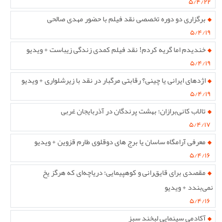
۵/۴/۲۲
برگزاری دو دوره تخصصی نقد فیلم با حضور مهدی صالحی
۵/۴/۱۹
خندیدم اما گریه کردم! نقد فیلم کمدی زندگی زیباست + ویدیو
۵/۴/۱۹
اژدهای ایرانی یا چینی؟ رقابتی مرگبار در نقد با زیرشلواری + ویدیو
۵/۴/۱۹
تالاب کانی‌برازان؛ بهشت پرندگان در آذربایجان غربی
۵/۴/۱۷
معرفی آرامگاه ساسان یا برج های دوقلوی طارم قزوین + ویدیو
۵/۴/۱۶
مقصدی برای قایق‌رانی و کوهپیمایی؛ دریاچه‌ای که هرگز یخ
نمی‌بندد + ویدیو
۵/۴/۱۶
آکادمی سینمایی لبخند سبز