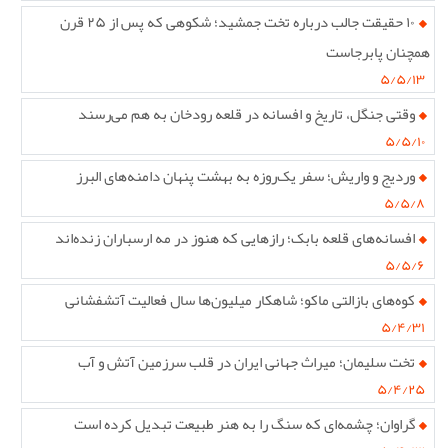
۱۰ حقیقت جالب درباره تخت جمشید؛ شکوهی که پس از ۲۵ قرن
همچنان پابرجاست
۵/۵/۱۳
وقتی جنگل، تاریخ و افسانه در قلعه رودخان به هم می‌رسند
۵/۵/۱۰
وردیج و واریش؛ سفر یک‌روزه به بهشت پنهان دامنه‌های البرز
۵/۵/۸
افسانه‌های قلعه بابک؛ رازهایی که هنوز در مه ارسباران زنده‌اند
۵/۵/۶
کوه‌های بازالتی ماکو؛ شاهکار میلیون‌ها سال فعالیت آتشفشانی
۵/۴/۳۱
تخت سلیمان؛ میراث جهانی ایران در قلب سرزمین آتش و آب
۵/۴/۲۵
گراوان؛ چشمه‌ای که سنگ را به هنر طبیعت تبدیل کرده است