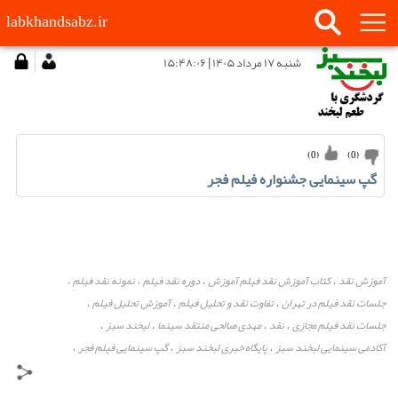
labkhandsabz.ir
شنبه ۱۷ مرداد ۱۴۰۵ | ۱۵:۴۸:۰۶
)
0
(
)
0
(
گپ سینمایی جشنواره فیلم فجر
آموزش نقد
کتاب آموزش نقد فیلم آموزش
دوره نقد فیلم
نمونه نقد فیلم
،
،
،
،
جلسات نقد فیلم در تهران
تفاوت نقد و تحلیل فیلم
آموزش تحلیل فیلم
،
،
،
جلسات نقد فیلم مجازی
نقد
مهدی صالحی منتقد سینما
لبخند سبز
،
،
،
،
آکادمی سینمایی لبخند سبز
پایگاه خبری لبخند سبز
گپ سینمایی فیلم فجر
،
،
،