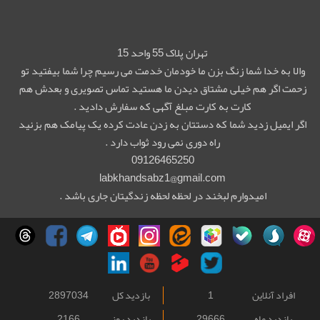
تهران پلاک 55 واحد 15
والا به خدا شما زنگ بزن ما خودمان خدمت می رسیم چرا شما بیفتید تو
زحمت اگر هم خیلی مشتاق دیدن ما هستید تماس تصویری و بعدش هم
کارت به کارت مبلغ آگهی که سفارش دادید .
اگر ایمیل زدید شما که دستتان به زدن عادت کرده یک پیامک هم بزنید
راه دوری نمی رود ثواب دارد .
09126465250
labkhandsabz1@gmail.com
امیدوارم لبخند در لحظه لحظه زندگیتان جاری باشد .
افراد آنلاین
1
بازدید کل
2897034
بازدید ماه
29666
بازدید روز
2166