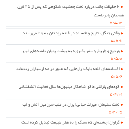
۱۰ حقیقت جالب درباره تخت جمشید؛ شکوهی که پس از ۲۵ قرن
همچنان پابرجاست
۵/۵/۱۳
وقتی جنگل، تاریخ و افسانه در قلعه رودخان به هم می‌رسند
۵/۵/۱۰
وردیج و واریش؛ سفر یک‌روزه به بهشت پنهان دامنه‌های البرز
۵/۵/۸
افسانه‌های قلعه بابک؛ رازهایی که هنوز در مه ارسباران زنده‌اند
۵/۵/۶
کوه‌های بازالتی ماکو؛ شاهکار میلیون‌ها سال فعالیت آتشفشانی
۵/۴/۳۱
تخت سلیمان؛ میراث جهانی ایران در قلب سرزمین آتش و آب
۵/۴/۲۵
گراوان؛ چشمه‌ای که سنگ را به هنر طبیعت تبدیل کرده است