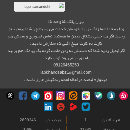
تهران پلاک 55 واحد 15
والا به خدا شما زنگ بزن ما خودمان خدمت می رسیم چرا شما بیفتید تو
زحمت اگر هم خیلی مشتاق دیدن ما هستید تماس تصویری و بعدش هم
کارت به کارت مبلغ آگهی که سفارش دادید .
اگر ایمیل زدید شما که دستتان به زدن عادت کرده یک پیامک هم بزنید
راه دوری نمی رود ثواب دارد .
09126465250
labkhandsabz1@gmail.com
امیدوارم لبخند در لحظه لحظه زندگیتان جاری باشد .
افراد آنلاین
1
بازدید کل
2899246
بازدید ماه
31743
بازدید روز
1396