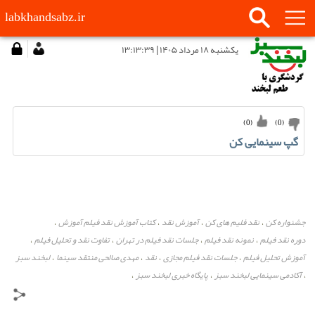
labkhandsabz.ir
يكشنبه ۱۸ مرداد ۱۴۰۵ | ۱۳:۱۳:۳۹
)
0
(
)
0
(
گپ سینمایی کن
جشنواره کن
نقد فلیم های کن
آموزش نقد
کتاب آموزش نقد فیلم آموزش
،
،
،
،
دوره نقد فیلم
نمونه نقد فیلم
جلسات نقد فیلم در تهران
تفاوت نقد و تحلیل فیلم
،
،
،
،
آموزش تحلیل فیلم
جلسات نقد فیلم مجازی
نقد
مهدی صالحی منتقد سینما
لبخند سبز
،
،
،
،
آکادمی سینمایی لبخند سبز
پایگاه خبری لبخند سبز
،
،
،