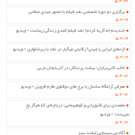
۵/۴/۲۲
برگزاری دو دوره تخصصی نقد فیلم با حضور مهدی صالحی
۵/۴/۱۹
خندیدم اما گریه کردم! نقد فیلم کمدی زندگی زیباست + ویدیو
۵/۴/۱۹
اژدهای ایرانی یا چینی؟ رقابتی مرگبار در نقد با زیرشلواری + ویدیو
۵/۴/۱۹
تالاب کانی‌برازان؛ بهشت پرندگان در آذربایجان غربی
۵/۴/۱۷
معرفی آرامگاه ساسان یا برج های دوقلوی طارم قزوین + ویدیو
۵/۴/۱۶
مقصدی برای قایق‌رانی و کوهپیمایی؛ دریاچه‌ای که هرگز یخ
نمی‌بندد + ویدیو
۵/۴/۱۶
آکادمی سینمایی لبخند سبز