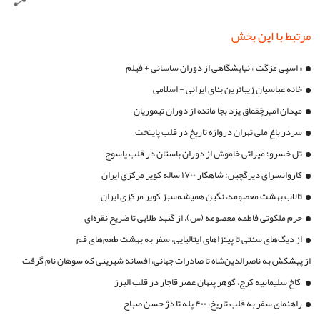
مرتبط با این بخش
« اسپی مزگت » نیایشگاهی از دوران ساسانی + فیلم
خانه عباسیان زیباترین بنای ایرانی - اسلامی
میدان امیرچَقماق یزد بجا مانده از دوران تیموریان
سردر باغ ملی تهران دروازه تاریخ در قلب پایتخت
تل خسرو؛ میراثی خاموش از دوران باستان در قلب یاسوج
کاروانسرای دیرگچین: شاهکار ۱۷۰۰ ساله کویر مرکزی ایران
تالاب بهشت معصومه، نگین همیشه‌سبز کویر مرکزی ایران
حرم ملکوتی فاطمه معصومه (س)، از گنبد طلایی تا ضریح نقره‌ای
از دیگ‌های سنتی تا پیتزاهای ایتالیایی، سفر به بهشت طعم‌های قم
از پیشکش به ناصرالدین‌شاه تا صادرات جهانی، افسانه شیرینی که سوهان نام گرفت
کاخ سلیمانیه کرج، گوهر پنهان عصر قاجار در قلب البرز
راهنمای سفر به قلب تاریخ، ۴۰۰ پله تا دژ حسن صباح