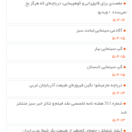
مقصدی برای قایق‌رانی و کوهپیمایی؛ دریاچه‌ای که هرگز یخ
نمی‌بندد + ویدیو
۵/۴/۱۶
آکادمی سینمایی لبخند سبز
۵/۴/۱۵
گپ سینمایی بهار
۵/۴/۱۵
گپ سینمایی تابستان
۵/۴/۱۵
دریاچه مارمیشو؛ نگین فیروزه‌ای طبیعت آذربایجان غربی
۵/۴/۱۴
شماره 311 هفته نامه تخصصی نقد فیلم و تئاتر خبر سبز منتشر
شد
۵/۴/۱۳
آبشار شلماش؛ جلوه‌ای کم‌نظیر از طبیعت بکر شمال‌غرب ایران