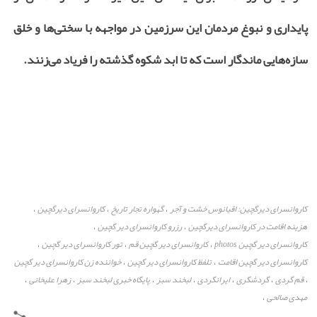
پایداری و نبوغ مردمان این سرزمین در مواجهه با سختی‌ها و خلق
سازه‌هایی ماندگار است که تا ابد شکوه گذشته را فریاد می‌زنند.
کاروانسرای دیرگچین: اقیانوس خشت و آجر
گهواره تجار تاریخ
کاروانسرای دیرگچین
،
،
،
هزینه اقامت در کاروانسرای دیرگچین
رزرو کاروانسرای دیر گچین
،
،
کاروانسرای دیر گچین photos
کاروانسرای دیر گچین قم
تور کاروانسرای دیر گچین
،
،
،
کاروانسرای دیر گچین اقامت
تلفظ کاروانسرای دیر گچین
خواننده زن کاروانسرای دیر گچین
،
،
قم گردی
گردشگری
ایرانگردی
لبخند سبز
پایگاه خبری لبخند سبز
زهرا علیخانی
،
،
،
،
،
،
،
مهدی صالحی
،