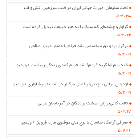
تخت سلیمان؛ میراث جهانی ایران در قلب سرزمین آتش و آب
۵/۴/۲۵
گراوان؛ چشمه‌ای که سنگ را به هنر طبیعت تبدیل کرده است
۵/۴/۲۲
برگزاری دو دوره تخصصی نقد فیلم با حضور مهدی صالحی
۵/۴/۱۹
خندیدم اما گریه کردم! نقد فیلم کمدی زندگی زیباست + ویدیو
۵/۴/۱۹
اژدهای ایرانی یا چینی؟ رقابتی مرگبار در نقد با زیرشلواری + ویدیو
۵/۴/۱۹
تالاب کانی‌برازان؛ بهشت پرندگان در آذربایجان غربی
۵/۴/۱۷
معرفی آرامگاه ساسان یا برج های دوقلوی طارم قزوین + ویدیو
۵/۴/۱۶