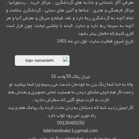
معرفی آثار باستانی و جاذبه های گردشگری ، مراکز خرید ، رستورانها ،
مراکز فرهنگی و هنری ، غذاها و آئین های سنتی ، گردشگری سلامت و
تمام آنچه به گردشگری ربط دارد و نقد فیلم و سریال و معرفی آنها و هر
آنچه به سینما ربط دارد و ندارد، البته با چاشنی لبخند چون قرار است
کاری کنیم که حالمان بهتر بشود.
تاریخ شروع فعالیت سایت : اول دی ماه 1401
تهران پلاک 55 واحد 15
والا به خدا شما زنگ بزن ما خودمان خدمت می رسیم چرا شما بیفتید تو
زحمت اگر هم خیلی مشتاق دیدن ما هستید تماس تصویری و بعدش هم
کارت به کارت مبلغ آگهی که سفارش دادید .
اگر ایمیل زدید شما که دستتان به زدن عادت کرده یک پیامک هم بزنید
راه دوری نمی رود ثواب دارد .
09126465250
labkhandsabz1@gmail.com
امیدوارم لبخند در لحظه لحظه زندگیتان جاری باشد .