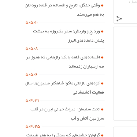
 سبز
،
وقتی جنگل، تاریخ و افسانه در قلعه رودخان
به هم می‌رسند
۵/۵/۱۰
وردیج و واریش؛ سفر یک‌روزه به بهشت
پنهان دامنه‌های البرز
۵/۵/۸
افسانه‌های قلعه بابک؛ رازهایی که هنوز در
مه ارسباران زنده‌اند
۵/۵/۶
کوه‌های بازالتی ماکو؛ شاهکار میلیون‌ها سال
فعالیت آتشفشانی
۵/۴/۳۱
تخت سلیمان؛ میراث جهانی ایران در قلب
سرزمین آتش و آب
۵/۴/۲۵
گراوان؛ چشمه‌ای که سنگ را به هنر طبیعت