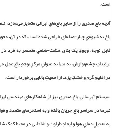
است.
آنچه باغ صدری را از سایرِ باغ‌هایِ ایرانی متمایز می‌سازد، 
باغ به شیوه‌یِ چهار-صفه‌ای طراحی شده است، که در آن، محورهای
قابلِ توجه، وجودِ یک بنایِ هشت-ضلعیِ منحصر به فرد در م
تزئیناتِ چشم‌نوازش، نه تنها به عنوانِ مرکزِ توجهِ باغ عمل می‌
در اقلیمِ گرم و خشکِ یزد، از اهمیتِ بالایی برخوردار است.
سیستمِ آبرسانیِ باغ صدری نیز از شاهکارهایِ مهندسیِ ایرانی
نهرها در سراسرِ باغ جریان یافته و به استخرهایِ متعدد و فواره‌
به تعدیلِ دمایِ هوا و ایجادِ طراوت و شادابی در محیط کمک شایا