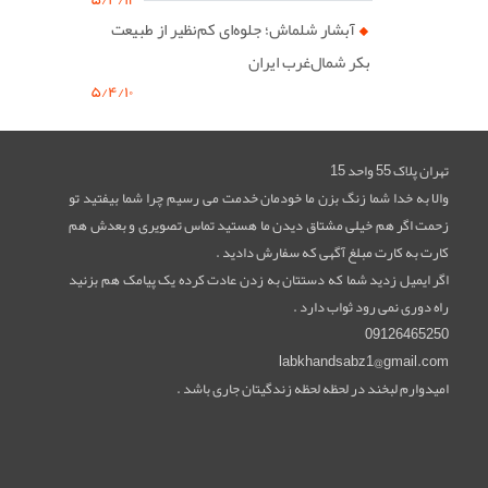
آبشار شلماش؛ جلوه‌ای کم‌نظیر از طبیعت
بکر شمال‌غرب ایران
۵/۴/۱۰
تهران پلاک 55 واحد 15
والا به خدا شما زنگ بزن ما خودمان خدمت می رسیم چرا شما بیفتید تو
زحمت اگر هم خیلی مشتاق دیدن ما هستید تماس تصویری و بعدش هم
کارت به کارت مبلغ آگهی که سفارش دادید .
اگر ایمیل زدید شما که دستتان به زدن عادت کرده یک پیامک هم بزنید
راه دوری نمی رود ثواب دارد .
09126465250
labkhandsabz1@gmail.com
امیدوارم لبخند در لحظه لحظه زندگیتان جاری باشد .