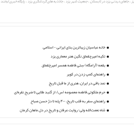
ز
جاهای دیدنی یزد در تابستان
جمعیت شهر یزد
جاذذبه های گردشگری یزد
پایگاه خبری لبخند
،
،
،
،
خانه عباسیان زیباترین بنای ایرانی - اسلامی
تکیه امیرچقماق نگین هنر معماری یزد
بقعه (آرامگاه) سِتی فاطمه همسر امیرچَقماق
راهنمای کمپ زدن در کویر
نمد بافی در ایران، هنری از ما قبل تاریخ
حرم ملکوتی فاطمه معصومه (س)، از گنبد طلایی تا ضریح نقره‌ای
راهنمای سفر به قلب تاریخ، ۴۰۰ پله تا دژ حسن صباح
شاه نعمت‌الله ولی؛ روایت عرفان و تاریخ در دل ماهان کرمان