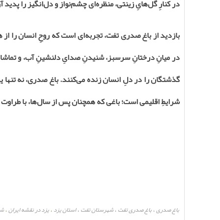
در کنارِ گل‌هایِ زینتی، منظره‌ای چشم‌نواز و دل‌انگیز را پدید آو
بازدید از باغ صدری تفت، تجربه‌ای است که روحِ انسان را از ه
در میانِ درختانِ سرسبز، شنیدنِ صدایِ دلنشینِ آب، و تماشای
گذشتگان را در دلِ انسان زنده می‌کنند. باغ صدری، نه تنها یک 
شرایطِ اقلیمی است؛ باغی که همچنان پس از سال‌ها، با طراوت و
باغ صدری
باغ صدری تفت
شهرستان تفت
استان یزد
یزد در نقشه ایران
شه
،
،
،
،
،