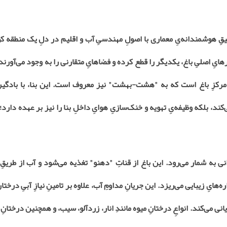
تلفیقِ هوشمندانه‌یِ معماری با اصولِ مهندسیِ آب و اقلیم در دلِ یک منطقه 
ِ اصلیِ باغ، یکدیگر را قطع کرده و فضاهایِ متقارنی را به وجود می‌آورند. ا
رکزِ باغ است که به "هشت-بهشت" نیز معروف است. این بنا، با بادگیرها
کند، بلکه وظیفه‌یِ تهویه و خنک‌سازیِ هوایِ داخلِ بنا را نیز بر عهده دارد؛
 به شمار می‌رود. این باغ از قناتِ "دهنو" تغذیه می‌شود و آب از طریقِ 
هایِ زیبایی می‌ریزد. این جریانِ مداومِ آب، علاوه بر تامینِ نیازِ آبیِ درختا
نی می‌کند. انواعِ درختانِ میوه مانندِ انار، زردآلو، سیب، و همچنین درختانِ