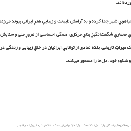
رده‌اند.
یاهویِ شهر جدا کرده و به آرامشِ طبیعت و زیباییِ هنرِ ایرانی پیوند می‌زن
ِ معماریِ شگفت‌انگیزِ بنایِ مرکزی، همگی احساسی از غرورِ ملی و ستایشِ 
میراثِ تاریخی، بلکه نمادی از تواناییِ ایرانیان در خلقِ زیبایی و زندگی در
 شکوهِ خود، دل‌ها را مسحور می‌کند.
رستان های استان یزد
یزد کجاست
یزد کجای ایران است
جاهای دیدنی یزد در شبب
،
،
،
،