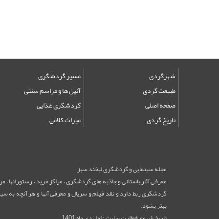
شهرگردی
مسیر گردشگری
طبیعت گردی
آئین ها و مراسم سنتی
صفحه اصلی
گردشگری غذایی
تاریخ گردی
میراث کلامی
مجله سینمایی و گردشگری لبخند سبز
معرفی آثار باستانی و جاذبه های گردشگری ، مراکز خرید ، رستورانها ، 
گردشگری ربط دارد و نقد فیلم و سریال و معرفی آنها و هر آنچه به سینم
بهتر بشود.
تاریخ شروع فعالیت سایت : اول دی ماه 1401