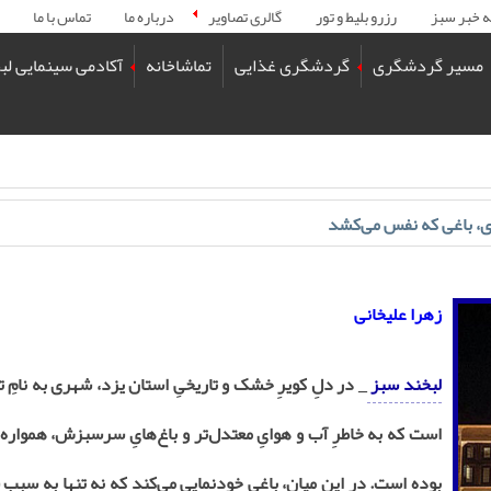
ه خبر سبز
رزرو بلیط و تور
گالری تصاویر
درباره ما
تماس با ما
مسیر گردشگری
گردشگری غذایی
تماشاخانه
آکادمی سینمایی لب
ری، باغی که نفس می‌کشد
زهرا علیخانی
لبخند سبز
_ در دلِ کویرِ خشک و تاریخیِ استان یزد، شهری به نامِ 
است که به خاطرِ آب و هوایِ معتدل‌تر و باغ‌هایِ سرسبزش، همواره
بوده است. در این میان، باغی خودنمایی می‌کند که نه تنها به سبب