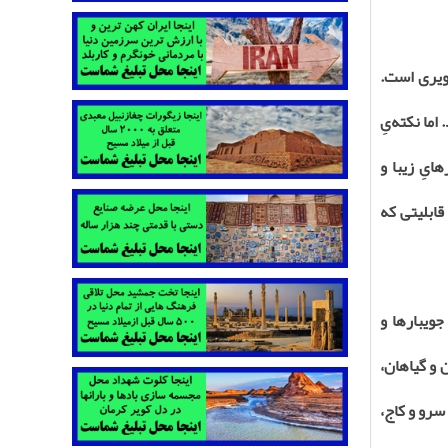
کویری است.
ما نکته‌یِ
یِ زیبا و
 قابلیتی که
جویبارها و
ن و گیاهان،
 سرو و کاج،