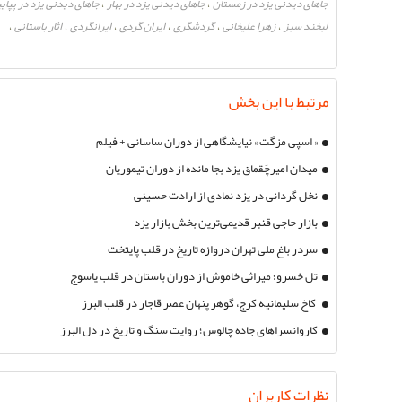
جاهای دیدنی یزد در زمستان
جاهای دیدنی یزد در بهار
جاهای دیدنی یزد در پپایی
،
،
لبخند سبز
زهرا علیخانی
گردشگری
ایران گردی
ایرانگردی
اثار باستانی
،
،
،
،
،
،
مرتبط با این بخش
« اسپی مزگت » نیایشگاهی از دوران ساسانی + فیلم
میدان امیرچَقماق یزد بجا مانده از دوران تیموریان
نخل گردانی در یزد نمادی از ارادت حسینی
بازار حاجی قنبر قدیمی‌ترین بخش بازار یزد
سردر باغ ملی تهران دروازه تاریخ در قلب پایتخت
تل خسرو؛ میراثی خاموش از دوران باستان در قلب یاسوج
کاخ سلیمانیه کرج، گوهر پنهان عصر قاجار در قلب البرز
کاروانسراهای جاده چالوس؛ روایت سنگ و تاریخ در دل البرز
نظرات کاربران