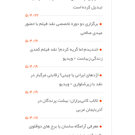
تبدیل کرده است
۵/۴/۲۲
برگزاری دو دوره تخصصی نقد فیلم با حضور
مهدی صالحی
۵/۴/۱۹
خندیدم اما گریه کردم! نقد فیلم کمدی
زندگی زیباست + ویدیو
۵/۴/۱۹
اژدهای ایرانی یا چینی؟ رقابتی مرگبار در
نقد با زیرشلواری + ویدیو
۵/۴/۱۹
تالاب کانی‌برازان؛ بهشت پرندگان در
آذربایجان غربی
۵/۴/۱۷
معرفی آرامگاه ساسان یا برج های دوقلوی
طارم قزوین + ویدیو