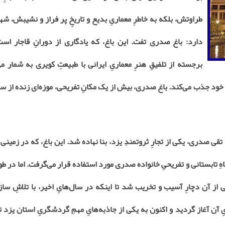
طراوتش، بلکه به خاطرِ معماریِ بدیع و تاریخِ پر فراز و نشیبش، ش
دارد: باغ صدری تفت. این باغ، که یادگاری از دورانِ قاجار است،
برجسته از تلفیقِ هنرِ معماریِ ایرانی با طبیعتِ کویری به شمار م
 خود جذب می‌کند. باغ صدری، بیش از یک مکانِ تفریحی، موزه‌ای زنده از س
ری توسطِ حاج محمد تقی صدری، یکی از تجارِ ثروتمندِ یزد، بنا نهاده شد. این باغ، که در زم
قامتگاهِ تابستانی و تفریحیِ خانواده صدری مورد استفاده قرار می‌گرفت. اما در طو
از آن دچارِ آسیب و تخریب شد تا اینکه در سال‌هایِ اخیر، با تلاشِ سازم
آن آغاز گردید و اکنون به یکی از جاذبه‌هایِ مهمِ گردشگریِ استان یزد