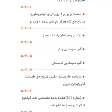
۵/۴/۱۶
مقصدی برای قایق‌رانی و کوهپیمایی؛
دریاچه‌ای که هرگز یخ نمی‌بندد + ویدیو
۵/۴/۱۶
آکادمی سینمایی لبخند سبز
۵/۴/۱۵
گپ سینمایی بهار
۵/۴/۱۵
گپ سینمایی تابستان
۵/۴/۱۵
دریاچه مارمیشو؛ نگین فیروزه‌ای طبیعت
آذربایجان غربی
۵/۴/۱۴
شماره 311 هفته نامه تخصصی نقد فیلم و
تئاتر خبر سبز منتشر شد
۵/۴/۱۳