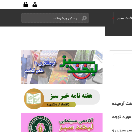
خند سبز
تفت آرمیده
 مورد توجه
ِ سرسبزی و