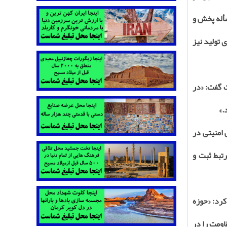
أله پخش و
 تولید نیز
 گفت: «در
.»
امنیتی در
تبط ثبت و
رد: «حوزه
اومت را در