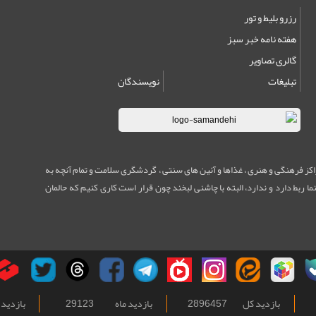
رزرو بلیط و تور
هفته نامه خبر سبز
گالری تصاویر
تبلیغات
نویسندگان
مراکز فرهنگی و هنری ، غذاها و آئین های سنتی ، گردشگری سلامت و تمام آنچه به
ا ربط دارد و ندارد، البته با چاشنی لبخند چون قرار است کاری کنیم که حالمان
بازدید کل
2896457
بازدید ماه
29123
بازدید 