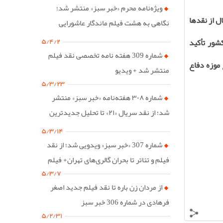
ویژه‌نامه محرم «خبر سبز» منتشر شد؛
ل از نقدها
نگاهی به هشت فیلم ماندگار عاشورایی
سینمای ایران
۵/۴/۲
شور تأکید
شماره 309 هفته نامه تخصصی نقد فیلم
موزه دفاع
منتشر شد + ویدیو
۵/۳/۲۳
شماره ۳۰۸ هفته‌نامه «خبر سبز» منتشر
شد؛ از نقد سریال «۲۱» تا تحلیل جدیدترین
فیلم پست مدرن ایران
۵/۳/۱۴
شماره 307 «خبر سبز» ویدویی شد؛ از نقد
فیلم و تئاتر تا بحران گالری‌های تهران+ فیلم
۵/۳/۷
از مردان زن باره تا نقد فیلم جدید اصغر
فرهادی در شماره 306 خبر سبز
۵/۲/۳۱