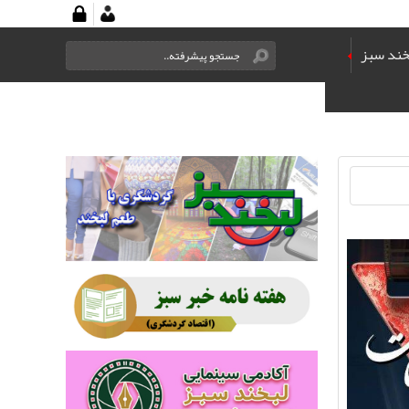
خند سبز