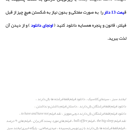
ق
یمت 13 دلار
را به صورت مفتکی و بدون نیاز به شکستن هیچ چیز از قبل
فیلتر، قانون و پنجره همسایه دانلود کنید (
اونجای دانلود
) و از دیدن آن
لذت ببرید.
لبخند سبز
سینمای کلاسیک
دانلود فیلم فقط فرشته ها بال دارند
،
،
،
دانلود فیلم فقط فرشتگان بال دارند
داستان فیلم داشتن و نداشتن
،
،
دانلود فیلم فقط فرشتگان بال دارند دیجی موویز
نقد فیلم to have and have not
،
،
نقد فیلم the big sleep
فیلم ball of fire
فیلم های مورد پسند کاربران
فیلم های ۹۰ درصد
،
،
،
فیلم فقط فرشته ها بال دارند با زیرنویس چسبیده
مهدی صالحی
پایگاه خبری لبخند سبز
،
،
،