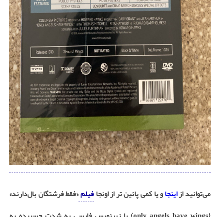
می‌توانید از
اینجا
و یا کمی پائین تر از اونجا
فیلم
«فقط فرشتگان بال‌دارند»
(only angels have wings) با زیرنویس فارسی به شدت چسبیده به