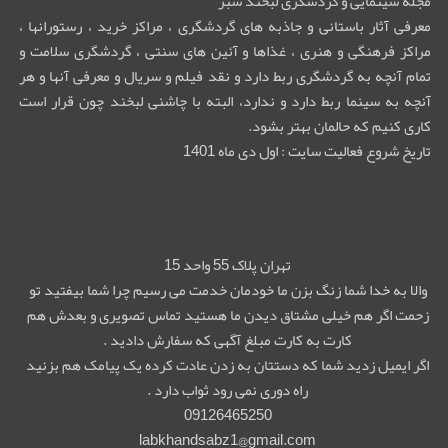
مجله سینمایی و گردشگری لبخند سبز
معرفی آثار باستانی و جاذبه های گردشگری ، مراکز خرید ، رستورانها ،
مراکز فرهنگی و هنری ، غذاها و آئین های سنتی ، گردشگری سلامت و
تمام آنچه به گردشگری ربط دارد و نقد فیلم و سریال و معرفی آنها و هر
آنچه به سینما ربط دارد و ندارد، البته با چاشنی لبخند چون قرار است
کاری کنیم که حالمان بهتر بشود.
تاریخ شروع فعالیت سایت : اول دی ماه 1401
تهران پلاک 55 واحد 15
والا به خدا شما زنگ بزن ما خودمان خدمت می رسیم چرا شما بیفتید تو
زحمت اگر هم خیلی مشتاق دیدن ما هستید تماس تصویری و بعدش هم
کارت به کارت مبلغ آگهی که سفارش دادید .
اگر ایمیل زدید شما که دستتان به زدن عادت کرده یک پیامک هم بزنید
راه دوری نمی رود ثواب دارد .
09126465250
labkhandsabz1@gmail.com