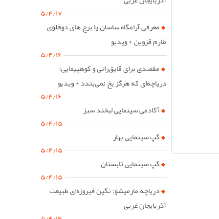
۵/۴/۱۷
معرفی آرامگاه ساسان یا برج های دوقلوی
طارم قزوین + ویدیو
۵/۴/۱۶
مقصدی برای قایق‌رانی و کوهپیمایی؛
دریاچه‌ای که هرگز یخ نمی‌بندد + ویدیو
۵/۴/۱۶
آکادمی سینمایی لبخند سبز
۵/۴/۱۵
گپ سینمایی بهار
۵/۴/۱۵
گپ سینمایی تابستان
۵/۴/۱۵
دریاچه مارمیشو؛ نگین فیروزه‌ای طبیعت
آذربایجان غربی
۵/۴/۱۴