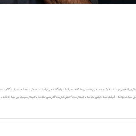
با زیرشلواری
نقد فیلم
مهدی صالحی منتقد سینما
پایگاه خبری لبخند سبز
لبخند سبز
گلاره ام
،
،
،
،
،
ی سه دیوانه
فیلم سه احمق نماشا
فیلم سه احمق دوبله فارسی نماشا
فیلم سینمایی سه نابغه
،
،
،
،