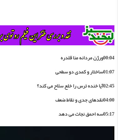
00:04ورژن مردانه منا قلدره
01:07ساختار و کمدی دو سطحی
02:45آیا خنده ترس را خلع سلاح می کند؟
04:00نقدهای جدی و نقاط ضعف
05:17سه احمق نجات می دهد