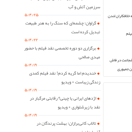
سرزمین آتش و آب
۵/۴/۲۵
 خلافکاران لندن
گراوان؛ چشمه‌ای که سنگ را به هنر طبیعت
تبدیل کرده است
یلم
۵/۴/۲۲
برگزاری دو دوره تخصصی نقد فیلم با حضور
مهدی صالحی
 شجاعت در فاش
۵/۴/۱۹
ان جمهوری
خندیدم اما گریه کردم! نقد فیلم کمدی
زندگی زیباست + ویدیو
۵/۴/۱۹
اژدهای ایرانی یا چینی؟ رقابتی مرگبار در
نقد با زیرشلواری + ویدیو
۵/۴/۱۹
تالاب کانی‌برازان؛ بهشت پرندگان در
آذربایجان غربی