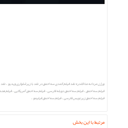
ورژن مردانه منا قلدره نقد فیلم کمدی سه احمق در نقد با زیرشلواری ویدیو
نقد 
،
فیلم سه احمق
فیلم سه احمق دوبله فارسی
فیلم سه احمق آمریکایی
فیلم هند
،
،
،
فیلم سه احمق زیرنویس فارسی
فیلم سه احمق فیلیمو
،
،
مرتبط با این بخش