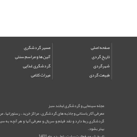
صفحه اصلی
مسیر گردشگری
تاریخ گردی
آئین ها و مراسم سنتی
شهرگردی
گردشگری غذایی
طبیعت گردی
میراث کلامی
مجله سینمایی و گردشگری لبخند سبز
معرفی آثار باستانی و جاذبه های گردشگری ، مراکز خرید ، رستورانها ، 
گردشگری ربط دارد و نقد فیلم و سریال و معرفی آنها و هر آنچه به سینم
بهتر بشود.
تاریخ شروع فعالیت سایت : اول دی ماه 1401