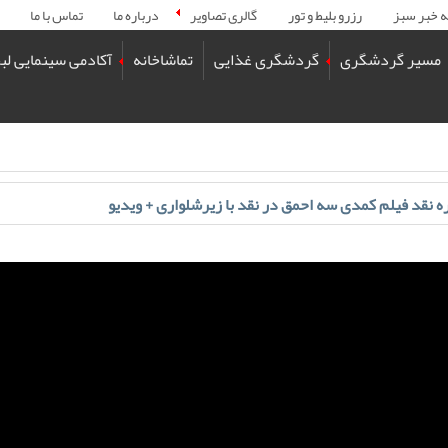
ه خبر سبز
رزرو بلیط و تور
گالری تصاویر
درباره ما
تماس با ما
مسیر گردشگری
گردشگری غذایی
تماشاخانه
آکادمی سینمایی لب
ره نقد فیلم کمدی سه احمق در نقد با زیرشلواری + ویدیو