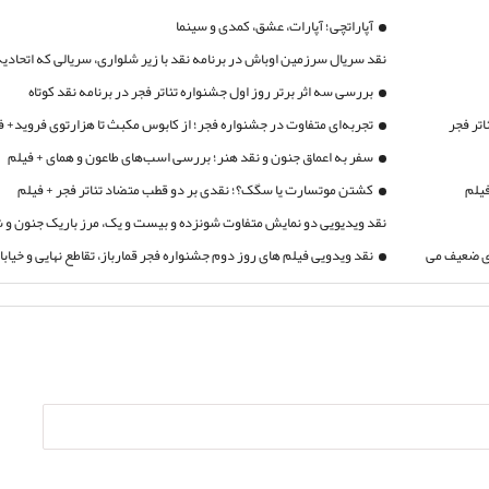
آپاراتچی؛ آپارات، عشق، کمدی و سینما
نقد سریال سرزمین اوباش در برنامه نقد با زیر شلواری، سریالی که اتحادیه
از آن تقدیر کرد!
بررسی سه اثر برتر روز اول جشنواره تئاتر فجر در برنامه نقد کوتاه
تر فجر
تجربه‌ای متفاوت در جشنواره فجر؛ از کابوس مکبث تا هزارتوی فروید+ ف
سفر به اعماق جنون و نقد هنر؛ بررسی اسب‌های طاعون و همای + فیلم
فیلم
کشتن موتسارت یا سگک؟؛ نقدی بر دو قطب متضاد تئاتر فجر + فیلم
نقد ویدیویی دو نمایش متفاوت شونزده و بیست و یک، مرز باریک جنون و
ای ضعیف می
کردن راز
نقد ویدویی فیلم های روز دوم جشنواره فجر قمارباز، تقاطع نهایی و خیاب