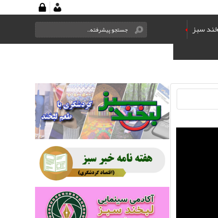
خند سبز