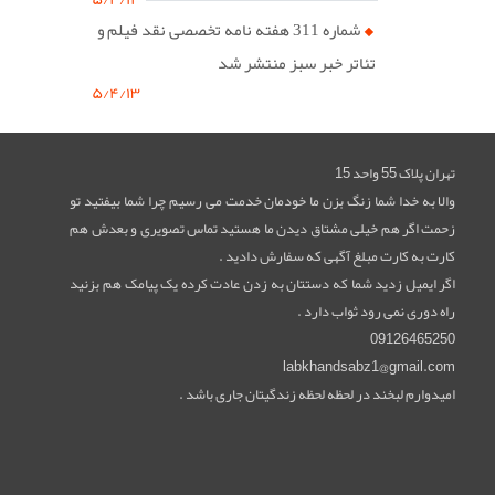
شماره 311 هفته نامه تخصصی نقد فیلم و
تئاتر خبر سبز منتشر شد
۵/۴/۱۳
تهران پلاک 55 واحد 15
والا به خدا شما زنگ بزن ما خودمان خدمت می رسیم چرا شما بیفتید تو
زحمت اگر هم خیلی مشتاق دیدن ما هستید تماس تصویری و بعدش هم
کارت به کارت مبلغ آگهی که سفارش دادید .
اگر ایمیل زدید شما که دستتان به زدن عادت کرده یک پیامک هم بزنید
راه دوری نمی رود ثواب دارد .
09126465250
labkhandsabz1@gmail.com
امیدوارم لبخند در لحظه لحظه زندگیتان جاری باشد .