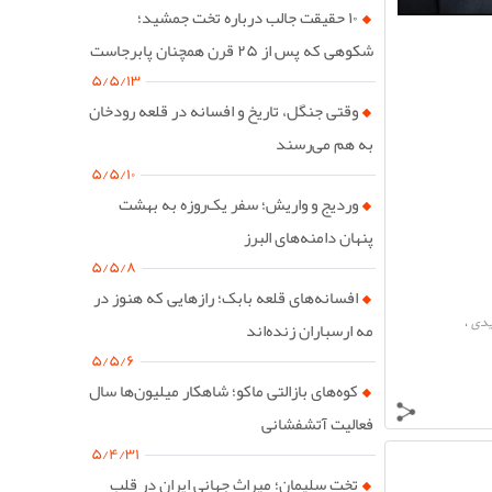
۱۰ حقیقت جالب درباره تخت جمشید؛
شکوهی که پس از ۲۵ قرن همچنان پابرجاست
۵/۵/۱۳
وقتی جنگل، تاریخ و افسانه در قلعه رودخان
به هم می‌رسند
۵/۵/۱۰
وردیج و واریش؛ سفر یک‌روزه به بهشت
پنهان دامنه‌های البرز
۵/۵/۸
افسانه‌های قلعه بابک؛ رازهایی که هنوز در
یدی
،
مه ارسباران زنده‌اند
۵/۵/۶
کوه‌های بازالتی ماکو؛ شاهکار میلیون‌ها سال
فعالیت آتشفشانی
۵/۴/۳۱
تخت سلیمان؛ میراث جهانی ایران در قلب