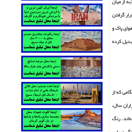
ه از میان
رار گرفتن
وای پاک و
بدیل کرده
امی که از
اران سال،
‌اند. رنگ
گ، زیبایی