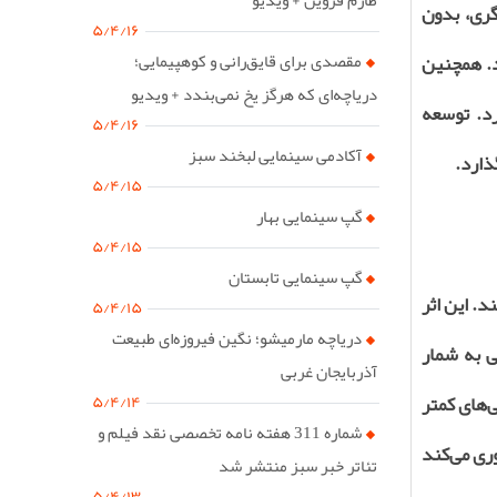
گری، بدون
۵/۴/۱۶
مقصدی برای قایق‌رانی و کوهپیمایی؛
د. همچنین
دریاچه‌ای که هرگز یخ نمی‌بندد + ویدیو
د. توسعه
۵/۴/۱۶
آکادمی سینمایی لبخند سبز
ذارد.
۵/۴/۱۵
گپ سینمایی بهار
۵/۴/۱۵
گپ سینمایی تابستان
. این اثر
۵/۴/۱۵
دریاچه مارمیشو؛ نگین فیروزه‌ای طبیعت
ی به شمار
آذربایجان غربی
‌های کمتر
۵/۴/۱۴
شماره 311 هفته نامه تخصصی نقد فیلم و
ری می‌کند
تئاتر خبر سبز منتشر شد
۵/۴/۱۳