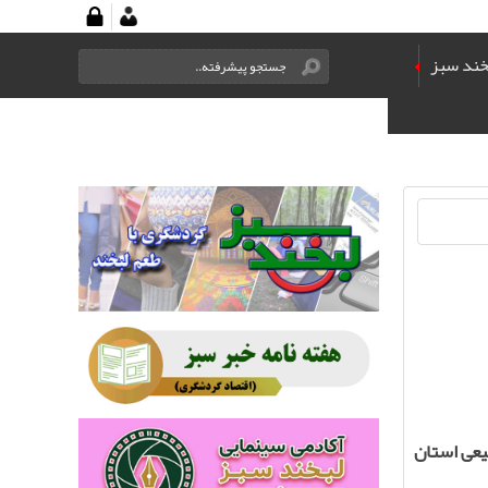
خند سبز
یعی استان