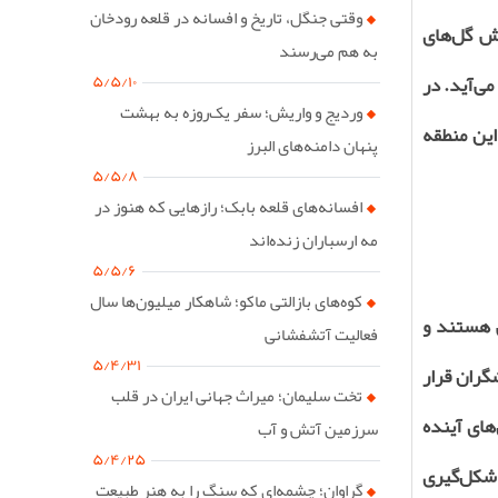
وقتی جنگل، تاریخ و افسانه در قلعه رودخان
ش گل‌های
به هم می‌رسند
۵/۵/۱۰
می‌آید. در
وردیج و واریش؛ سفر یک‌روزه به بهشت
این منطقه
پنهان دامنه‌های البرز
۵/۵/۸
افسانه‌های قلعه بابک؛ رازهایی که هنوز در
مه ارسباران زنده‌اند
۵/۵/۶
کوه‌های بازالتی ماکو؛ شاهکار میلیون‌ها سال
ی هستند و
فعالیت آتشفشانی
۵/۴/۳۱
گران قرار
تخت سلیمان؛ میراث جهانی ایران در قلب
های آینده
سرزمین آتش و آب
۵/۴/۲۵
 شکل‌گیری
گراوان؛ چشمه‌ای که سنگ را به هنر طبیعت