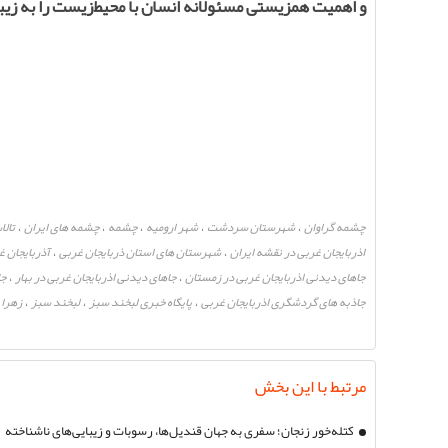
و اهمیت همزیستی مسئولانه انسان با محیط‌زیست را به زیبا
چشمه گراوان
شهرستان سردشت
شهر ارومیه
چشمه
چشمه های ایران
تالا
،
،
،
،
،
اذربایجان غربی در نقشه ایران
شهرستان های استان ذربایجان غربی
آذربایجان 
،
،
جاهای دیدنی اذربایجان غربی در زمستان
جاهای دیدنی اذربایجان غربی در بهار
جا
،
،
جاذبه های گردشگری اذربایجان غربی
پایگاه خبری لبخند سبز
لبخند سبز
زهرا 
،
،
،
مرتبط با این بخش
کتله‌خور زنجان؛ سفری به جهان قندیل‌ها، رسوبات و زیبایی‌های ناشناخته