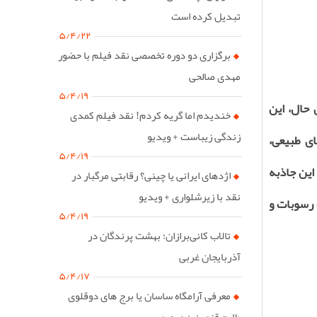
تبدیل کرده است
۵/۴/۲۲
برگزاری دو دوره تخصصی نقد فیلم با حضور
مهدی صالحی
۵/۴/۱۹
 حال، این
خندیدم اما گریه کردم! نقد فیلم کمدی
زندگی زیباست + ویدیو
ی طبیعی،
۵/۴/۱۹
این جاذبه
اژدهای ایرانی یا چینی؟ رقابتی مرگبار در
نقد با زیرشلواری + ویدیو
 رسوبات و
۵/۴/۱۹
تالاب کانی‌برازان؛ بهشت پرندگان در
آذربایجان غربی
۵/۴/۱۷
معرفی آرامگاه ساسان یا برج های دوقلوی
طارم قزوین + ویدیو