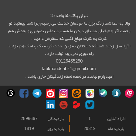
تهران پلاک 55 واحد 15
والا به خدا شما زنگ بزن ما خودمان خدمت می رسیم چرا شما بیفتید تو
زحمت اگر هم خیلی مشتاق دیدن ما هستید تماس تصویری و بعدش هم
کارت به کارت مبلغ آگهی که سفارش دادید .
اگر ایمیل زدید شما که دستتان به زدن عادت کرده یک پیامک هم بزنید
راه دوری نمی رود ثواب دارد .
09126465250
labkhandsabz1@gmail.com
امیدوارم لبخند در لحظه لحظه زندگیتان جاری باشد .
افراد آنلاین
1
بازدید کل
2896667
بازدید ماه
29319
بازدید روز
1819