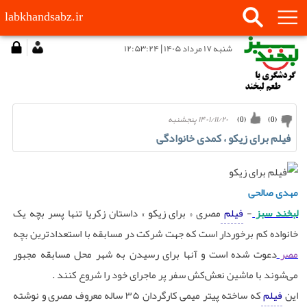
labkhandsabz.ir
شنبه ۱۷ مرداد ۱۴۰۵ | ۱۲:۵۳:۲۴
۱۴۰۱/۱۱/۲۰ پنجشنبه
)
0
(
)
0
(
فیلم برای زیکو ، کمدی خانوادگی
مهدی صالحی
لبخند سبز
-
فیلم
مصری « برای زیکو » داستان زکریا تنها پسر بچه یک
خانواده کم برخوردار است که جهت شرکت در مسابقه با استعداد‌ترین بچه
مصر
دعوت شده است و آنها برای رسیدن به شهر محل مسابقه مجبور
می‌شوند با ماشین نعش‌کش سفر پر ماجرای خود را شروع کنند .
این
فیلم
که ساخته پیتر میمی کارگردان ۳۵ ساله معروف مصری و نوشته