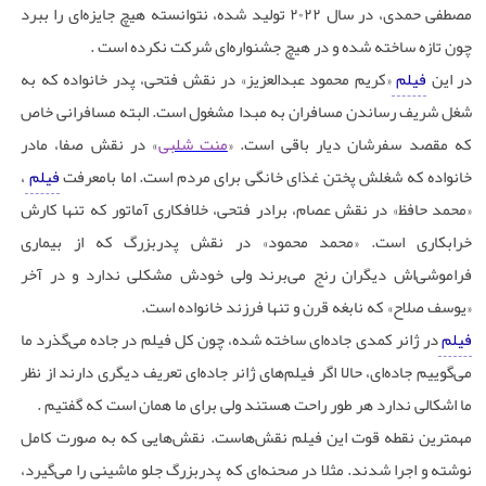
مصطفی حمدی، در سال ۲۰۲۲ تولید شده، نتوانسته هیچ جایزه‌ای را ببرد
چون تازه ساخته شده و در هیچ جشنواره‌ای شرکت نکرده است .
در این
فیلم
«کریم محمود عبدالعزیز» در نقش فتحی، پدر خانواده که به
شغل شریف رساندن مسافران به مبدا مشغول است. البته مسافرانی خاص
که مقصد سفرشان دیار باقی است. «
منت شلبی
» در نقش صفا، مادر
خانواده که شغلش پختن غذای خانگی برای مردم است. اما بامعرفت
فیلم
،
«محمد حافظ» در نقش عصام، برادر فتحی، خلافکاری آماتور که تنها کارش
خرابکاری است. «محمد محمود» در نقش پدربزرگ که از بیماری
فراموشی‌اش دیگران رنج می‌برند ولی خودش مشکلی ندارد و در آخر
«یوسف صلاح» که نابغه قرن و تنها فرزند خانواده است.
فیلم
در ژانر کمدی جاده‌ای ساخته شده، چون کل فیلم در جاده می‌گذرد ما
می‌گوییم جاده‌ای، حالا اگر فیلم‌های ژانر جاده‌ای تعریف دیگری دارند از نظر
ما اشکالی ندارد هر طور راحت هستند ولی برای ما همان است که گفتیم .
مهمترین نقطه قوت این فیلم نقش‌هاست. نقش‌هایی که به صورت کامل
نوشته و اجرا شدند. مثلا در صحنه‌ای که پدربزرگ جلو ماشینی را می‌گیرد،