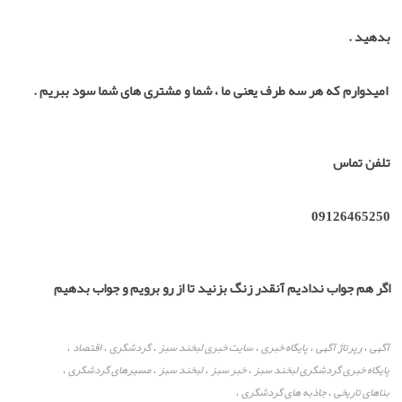
بدهید .
امیدوارم که هر سه طرف یعنی ما ، شما و مشتری های شما سود ببریم .
تلفن تماس
09126465250
اگر هم جواب ندادیم آنقدر زنگ بزنید تا از رو برویم و جواب بدهیم
آگهی
رپرتاژ آگهی
پایگاه خبری
سایت خبری لبخند سبز
گردشگری
اقتصاد
،
،
،
،
،
،
پایگاه خبری گردشگری لبخند سبز
خبر سبز
لبخند سبز
مسیرهای گردشگری
،
،
،
،
بناهای تاریخی
جاذبه های گردشگری
،
،