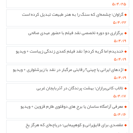
۵/۴/۲۵
گراوان؛ چشمه‌ای که سنگ را به هنر طبیعت تبدیل کرده است
۵/۴/۲۲
برگزاری دو دوره تخصصی نقد فیلم با حضور مهدی صالحی
۵/۴/۱۹
خندیدم اما گریه کردم! نقد فیلم کمدی زندگی زیباست + ویدیو
۵/۴/۱۹
اژدهای ایرانی یا چینی؟ رقابتی مرگبار در نقد با زیرشلواری + ویدیو
۵/۴/۱۹
تالاب کانی‌برازان؛ بهشت پرندگان در آذربایجان غربی
۵/۴/۱۷
معرفی آرامگاه ساسان یا برج های دوقلوی طارم قزوین + ویدیو
۵/۴/۱۶
مقصدی برای قایق‌رانی و کوهپیمایی؛ دریاچه‌ای که هرگز یخ