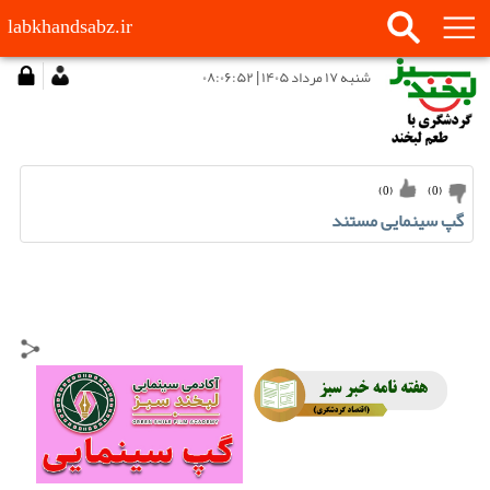
labkhandsabz.ir
شنبه ۱۷ مرداد ۱۴۰۵ | ۰۸:۰۶:۵۲
)
0
(
)
0
(
گپ سینمایی مستند