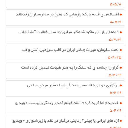
۵/۵/۸
افسانه‌های قلعه بابک؛ رازهایی که هنوز در مه ارسباران زنده‌اند
۵/۵/۶
کوه‌های بازالتی ماکو؛ شاهکار میلیون‌ها سال فعالیت آتشفشانی
۵/۴/۳۱
تخت سلیمان؛ میراث جهانی ایران در قلب سرزمین آتش و آب
۵/۴/۲۵
گراوان؛ چشمه‌ای که سنگ را به هنر طبیعت تبدیل کرده است
۵/۴/۲۲
برگزاری دو دوره تخصصی نقد فیلم با حضور مهدی صالحی
۵/۴/۱۹
خندیدم اما گریه کردم! نقد فیلم کمدی زندگی زیباست + ویدیو
۵/۴/۱۹
اژدهای ایرانی یا چینی؟ رقابتی مرگبار در نقد با زیرشلواری + ویدیو