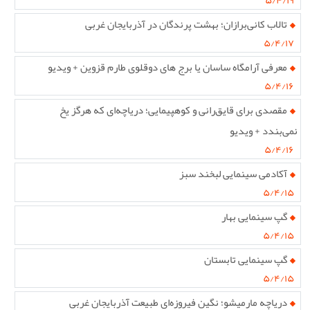
۵/۴/۱۹
تالاب کانی‌برازان؛ بهشت پرندگان در آذربایجان غربی
۵/۴/۱۷
معرفی آرامگاه ساسان یا برج های دوقلوی طارم قزوین + ویدیو
۵/۴/۱۶
مقصدی برای قایق‌رانی و کوهپیمایی؛ دریاچه‌ای که هرگز یخ
نمی‌بندد + ویدیو
۵/۴/۱۶
آکادمی سینمایی لبخند سبز
۵/۴/۱۵
گپ سینمایی بهار
۵/۴/۱۵
گپ سینمایی تابستان
۵/۴/۱۵
دریاچه مارمیشو؛ نگین فیروزه‌ای طبیعت آذربایجان غربی