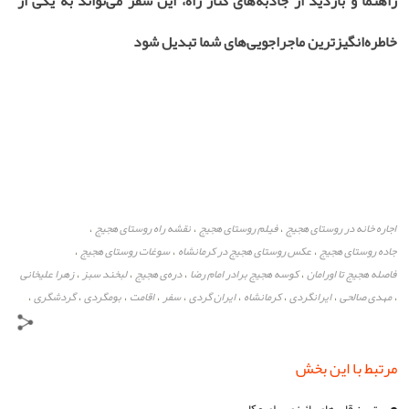
راهنما و بازدید از جاذبه‌های کنار راه، این سفر می‌تواند به یکی از
خاطره‌انگیزترین ماجراجویی‌های شما تبدیل شود
اجاره خانه در روستای هجیج
فیلم روستای هجیج
نقشه راه روستای هجیج
،
،
،
جاده روستای هجیج
عکس روستای هجیج در کرمانشاه
سوغات روستای هجیج
،
،
،
فاصله هجیج تا اورامان
کوسه هجیج برادر امام رضا
دره‌ی هجیج
لبخند سبز
زهرا علیخانی
،
،
،
،
مهدی صالحی
ایرانگردی
کرمانشاه
ایران گردی
سفر
اقامت
بومگردی
گردشگری
،
،
،
،
،
،
،
،
،
مرتبط با این بخش