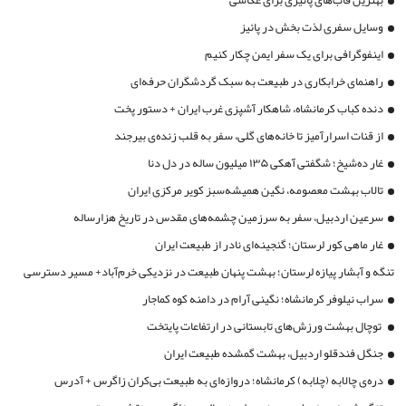
بهترین قاب‌های پائیزی برای عکاسی
وسایل سفری لذت بخش در پائیز
اینفوگرافی برای یک سفر ایمن چکار کنیم
راهنمای خرابکاری در طبیعت به سبک گردشگران حرفه‌ای
دنده کباب کرمانشاه، شاهکار آشپزی غرب ایران + دستور پخت
از قنات اسرارآمیز تا خانه‌های گلی، سفر به قلب زنده‌ی بیرجند
غار ده‌شیخ؛ شگفتی آهکی ۱۳۵ میلیون ساله در دل دنا
تالاب بهشت معصومه، نگین همیشه‌سبز کویر مرکزی ایران
سرعین اردبیل، سفر به سرزمین چشمه‌های مقدس در تاریخ هزارساله
غار ماهی کور لرستان؛ گنجینه‌ای نادر از طبیعت ایران
تنگه و آبشار پیازه لرستان؛ بهشت پنهان طبیعت در نزدیکی خرم‌آباد+ مسیر دسترسی
سراب نیلوفر کرمانشاه؛ نگینی آرام در دامنه کوه کماجار
توچال بهشت ورزش‌های تابستانی در ارتفاعات پایتخت
جنگل فندقلو اردبیل، بهشت گمشده طبیعت ایران
دره‌ی چالابه (چلابه) کرمانشاه؛ دروازه‌ای به طبیعت بی‌کران زاگرس + آدرس