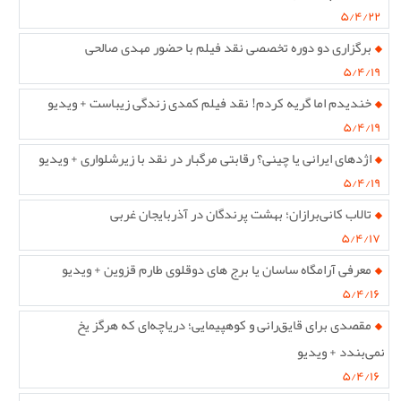
۵/۴/۲۲
برگزاری دو دوره تخصصی نقد فیلم با حضور مهدی صالحی
۵/۴/۱۹
خندیدم اما گریه کردم! نقد فیلم کمدی زندگی زیباست + ویدیو
۵/۴/۱۹
اژدهای ایرانی یا چینی؟ رقابتی مرگبار در نقد با زیرشلواری + ویدیو
۵/۴/۱۹
تالاب کانی‌برازان؛ بهشت پرندگان در آذربایجان غربی
۵/۴/۱۷
معرفی آرامگاه ساسان یا برج های دوقلوی طارم قزوین + ویدیو
۵/۴/۱۶
مقصدی برای قایق‌رانی و کوهپیمایی؛ دریاچه‌ای که هرگز یخ
نمی‌بندد + ویدیو
۵/۴/۱۶