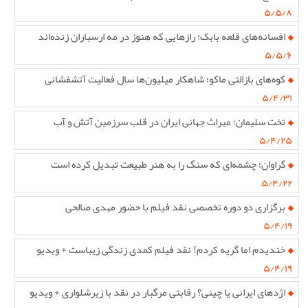
۵/۵/۸
افسانه‌های قلعه بابک؛ رازهایی که هنوز در مه ارسباران زنده‌اند
۵/۵/۶
کوه‌های بازالتی ماکو؛ شاهکار میلیون‌ها سال فعالیت آتشفشانی
۵/۴/۳۱
تخت سلیمان؛ میراث جهانی ایران در قلب سرزمین آتش و آب
۵/۴/۲۵
گراوان؛ چشمه‌ای که سنگ را به هنر طبیعت تبدیل کرده است
۵/۴/۲۲
برگزاری دو دوره تخصصی نقد فیلم با حضور مهدی صالحی
۵/۴/۱۹
خندیدم اما گریه کردم! نقد فیلم کمدی زندگی زیباست + ویدیو
۵/۴/۱۹
اژدهای ایرانی یا چینی؟ رقابتی مرگبار در نقد با زیرشلواری + ویدیو