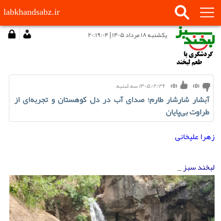
labkhandsabz.ir
يكشنبه ۱۸ مرداد ۱۴۰۵ | ۲۰:۱۹:۰۴
۱۴۰۵/۲/۲۹ سه شنبه
)
0
(
)
0
(
آبشار شارشار طارم؛ صدای آب در دل کوهستان و تجربه‌ای از
طراوت بی‌پایان
زهرا علیخانی
لبخند سبز
_