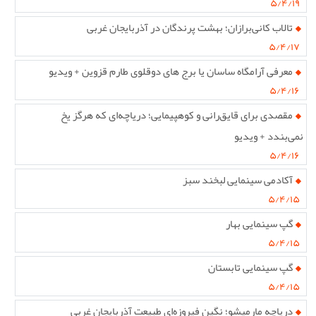
۵/۴/۱۹
تالاب کانی‌برازان؛ بهشت پرندگان در آذربایجان غربی
۵/۴/۱۷
معرفی آرامگاه ساسان یا برج های دوقلوی طارم قزوین + ویدیو
۵/۴/۱۶
مقصدی برای قایق‌رانی و کوهپیمایی؛ دریاچه‌ای که هرگز یخ
نمی‌بندد + ویدیو
۵/۴/۱۶
آکادمی سینمایی لبخند سبز
۵/۴/۱۵
گپ سینمایی بهار
۵/۴/۱۵
گپ سینمایی تابستان
۵/۴/۱۵
دریاچه مارمیشو؛ نگین فیروزه‌ای طبیعت آذربایجان غربی