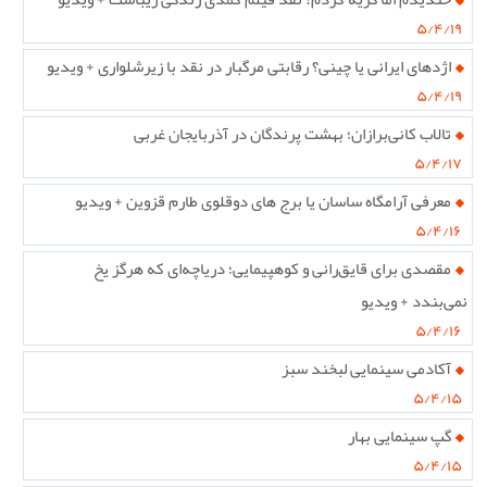
۵/۴/۱۹
اژدهای ایرانی یا چینی؟ رقابتی مرگبار در نقد با زیرشلواری + ویدیو
۵/۴/۱۹
تالاب کانی‌برازان؛ بهشت پرندگان در آذربایجان غربی
۵/۴/۱۷
معرفی آرامگاه ساسان یا برج های دوقلوی طارم قزوین + ویدیو
۵/۴/۱۶
مقصدی برای قایق‌رانی و کوهپیمایی؛ دریاچه‌ای که هرگز یخ
نمی‌بندد + ویدیو
۵/۴/۱۶
آکادمی سینمایی لبخند سبز
۵/۴/۱۵
گپ سینمایی بهار
۵/۴/۱۵