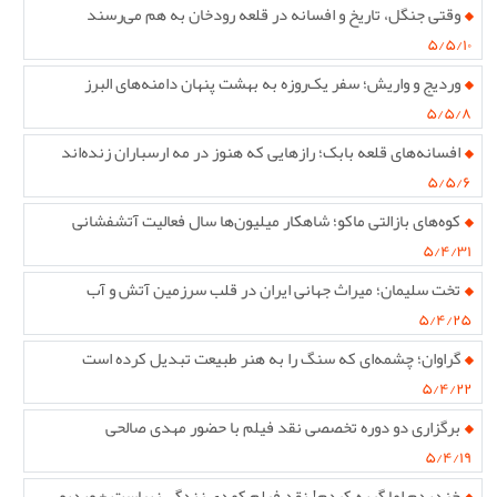
وقتی جنگل، تاریخ و افسانه در قلعه رودخان به هم می‌رسند
۵/۵/۱۰
وردیج و واریش؛ سفر یک‌روزه به بهشت پنهان دامنه‌های البرز
۵/۵/۸
افسانه‌های قلعه بابک؛ رازهایی که هنوز در مه ارسباران زنده‌اند
۵/۵/۶
کوه‌های بازالتی ماکو؛ شاهکار میلیون‌ها سال فعالیت آتشفشانی
۵/۴/۳۱
تخت سلیمان؛ میراث جهانی ایران در قلب سرزمین آتش و آب
۵/۴/۲۵
گراوان؛ چشمه‌ای که سنگ را به هنر طبیعت تبدیل کرده است
۵/۴/۲۲
برگزاری دو دوره تخصصی نقد فیلم با حضور مهدی صالحی
۵/۴/۱۹
خندیدم اما گریه کردم! نقد فیلم کمدی زندگی زیباست + ویدیو