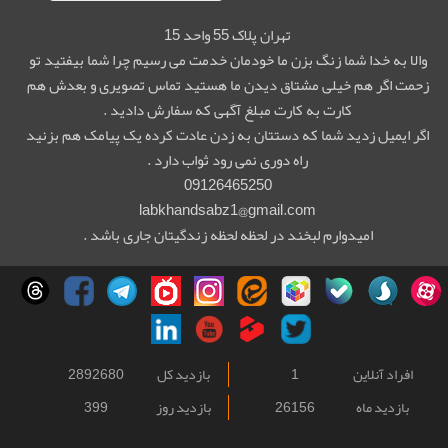
تهران پلاک 55 واحد 15
والا به خدا شما زنگ بزن ما خودمان خدمت می رسیم چرا شما بیفتید تو
زحمت اگر هم خیلی مشتاق دیدن ما هستید تماس تصویری و بعدش هم
کارت به کارت مبلغ آگهی که سفارش دادید .
اگر ایمیل زدید شما که دستتان به زدن عادت کرده یک پیامک هم بزنید
راه دوری نمی رود ثواب دارد .
09126465250
labkhandsabz1@gmail.com
امیدوارم لبخند در لحظه لحظه زندگیتان جاری باشد .
افراد آنلاین
1
بازدید کل
2892680
بازدید ماه
26156
بازدید روز
399