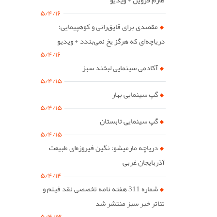
۵/۴/۱۶
مقصدی برای قایق‌رانی و کوهپیمایی؛
دریاچه‌ای که هرگز یخ نمی‌بندد + ویدیو
۵/۴/۱۶
آکادمی سینمایی لبخند سبز
۵/۴/۱۵
گپ سینمایی بهار
۵/۴/۱۵
گپ سینمایی تابستان
۵/۴/۱۵
دریاچه مارمیشو؛ نگین فیروزه‌ای طبیعت
آذربایجان غربی
۵/۴/۱۴
شماره 311 هفته نامه تخصصی نقد فیلم و
تئاتر خبر سبز منتشر شد
۵/۴/۱۳