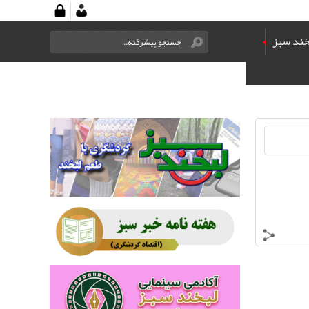
خند سبز