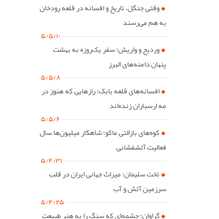
وقتی جنگل، تاریخ و افسانه در قلعه رودخان
به هم می‌رسند
۵/۵/۱۰
وردیج و واریش؛ سفر یک‌روزه به بهشت
پنهان دامنه‌های البرز
۵/۵/۸
افسانه‌های قلعه بابک؛ رازهایی که هنوز در
مه ارسباران زنده‌اند
۵/۵/۶
کوه‌های بازالتی ماکو؛ شاهکار میلیون‌ها سال
فعالیت آتشفشانی
۵/۴/۳۱
تخت سلیمان؛ میراث جهانی ایران در قلب
سرزمین آتش و آب
۵/۴/۲۵
گراوان؛ چشمه‌ای که سنگ را به هنر طبیعت