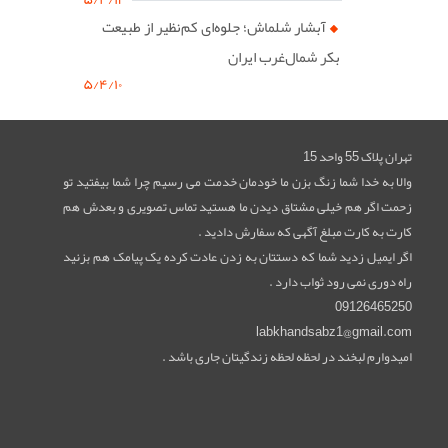
آبشار شلماش؛ جلوه‌ای کم‌نظیر از طبیعت
بکر شمال‌غرب ایران
۵/۴/۱۰
تهران پلاک 55 واحد 15
والا به خدا شما زنگ بزن ما خودمان خدمت می رسیم چرا شما بیفتید تو
زحمت اگر هم خیلی مشتاق دیدن ما هستید تماس تصویری و بعدش هم
کارت به کارت مبلغ آگهی که سفارش دادید .
اگر ایمیل زدید شما که دستتان به زدن عادت کرده یک پیامک هم بزنید
راه دوری نمی رود ثواب دارد .
09126465250
labkhandsabz1@gmail.com
امیدوارم لبخند در لحظه لحظه زندگیتان جاری باشد .