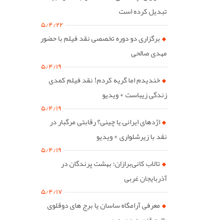
تبدیل کرده است
۵/۴/۲۲
برگزاری دو دوره تخصصی نقد فیلم با حضور
مهدی صالحی
۵/۴/۱۹
خندیدم اما گریه کردم! نقد فیلم کمدی
زندگی زیباست + ویدیو
۵/۴/۱۹
اژدهای ایرانی یا چینی؟ رقابتی مرگبار در
نقد با زیرشلواری + ویدیو
۵/۴/۱۹
تالاب کانی‌برازان؛ بهشت پرندگان در
آذربایجان غربی
۵/۴/۱۷
معرفی آرامگاه ساسان یا برج های دوقلوی
طارم قزوین + ویدیو