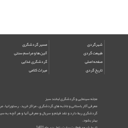
شهرگردی
مسیر گردشگری
طبیعت گردی
آئین ها و مراسم سنتی
صفحه اصلی
گردشگری غذایی
تاریخ گردی
میراث کلامی
مجله سینمایی و گردشگری لبخند سبز
معرفی آثار باستانی و جاذبه های گردشگری ، مراکز خرید ، رستورانها ، 
گردشگری ربط دارد و نقد فیلم و سریال و معرفی آنها و هر آنچه به سینم
بهتر بشود.
تاریخ شروع فعالیت سایت : اول دی ماه 1401