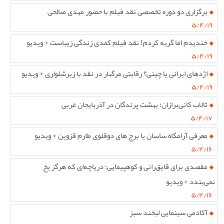
برگزاری دو دوره تخصصی نقد فیلم با حضور مهدی صالحی
۵/۴/۱۹
خندیدم اما گریه کردم! نقد فیلم کمدی زندگی زیباست + ویدیو
۵/۴/۱۹
اژدهای ایرانی یا چینی؟ رقابتی مرگبار در نقد با زیرشلواری + ویدیو
۵/۴/۱۹
تالاب کانی‌برازان؛ بهشت پرندگان در آذربایجان غربی
۵/۴/۱۷
معرفی آرامگاه ساسان یا برج های دوقلوی طارم قزوین + ویدیو
۵/۴/۱۶
مقصدی برای قایق‌رانی و کوهپیمایی؛ دریاچه‌ای که هرگز یخ
نمی‌بندد + ویدیو
۵/۴/۱۶
آکادمی سینمایی لبخند سبز