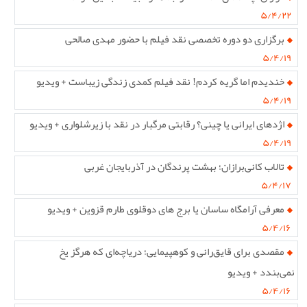
۵/۴/۲۲
برگزاری دو دوره تخصصی نقد فیلم با حضور مهدی صالحی
۵/۴/۱۹
خندیدم اما گریه کردم! نقد فیلم کمدی زندگی زیباست + ویدیو
۵/۴/۱۹
اژدهای ایرانی یا چینی؟ رقابتی مرگبار در نقد با زیرشلواری + ویدیو
۵/۴/۱۹
تالاب کانی‌برازان؛ بهشت پرندگان در آذربایجان غربی
۵/۴/۱۷
معرفی آرامگاه ساسان یا برج های دوقلوی طارم قزوین + ویدیو
۵/۴/۱۶
مقصدی برای قایق‌رانی و کوهپیمایی؛ دریاچه‌ای که هرگز یخ
نمی‌بندد + ویدیو
۵/۴/۱۶