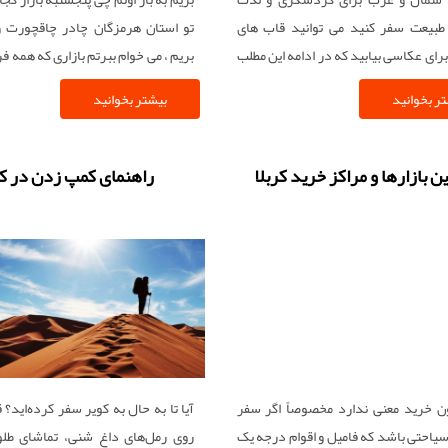
طبیعت سفر کنید می توانید قاب های
تو استان هرمزگان چادر چاقچورت و
 برای عکاسی بیابید که در ادامه این مطلب
بریم ، می خوام ببرتم بازاری که همه
ه خبری لبخند سبز به برخی از این مناطق
زن هستند و از هر انگشتشان صد هنر می
ر بخوانید
بیشتر بخوانید
کنیم تا گردش در این روزهای پائیزی را از
بریم برات روبنده بخرم ماسک که نمی 
ید
بزن بلکه ویروسها کمتر تحریک شوند
تو نیایند .
ن بازارها و مراکز خرید کربلا
راهنمای کمپ زدن در کو
 خرید معنی ندارد مخصوصاً اگر سفر
آیا تا به حال به کویر سفر کرده‌اید؟
 سیاحتی باشد که فامیل و اقوام درجه یک
روی رمل‌های داغ شنی، تماشای طل