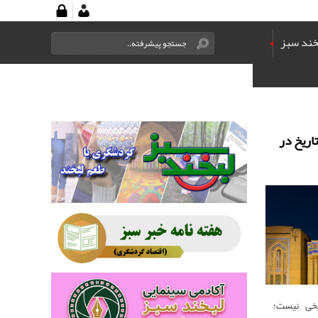
خند سبز
اریخ در
یخی نیست؛