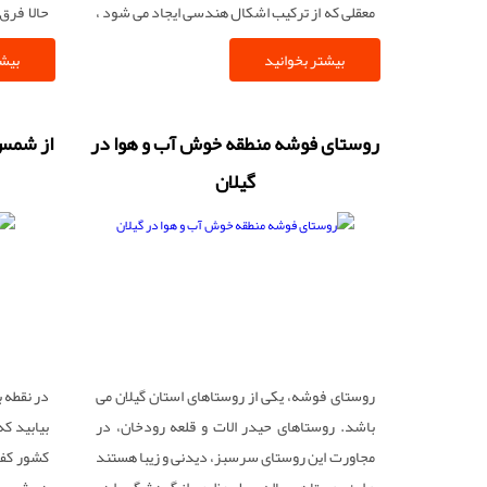
معقلی که از ترکیب اشکال هندسی ایجاد می شود ،
حالا فرق
کاشی مشبک ، کاشی گره و کاشی هفت رنگ که به
مشهد یا 
بیشتر بخوانید
بیشت
آن کاشی خشتی هم می گویند
عروسی و 
مراسم ع
سیستان و
روستای فوشه منطقه خوش آب و هوا در
از شمس 
مورد آن ب
گیلان
روستای فوشه، یکی از روستاهای استان گیلان می
در نقطه ب
باشد. روستاهای حیدر الات و قلعه رودخان، در
بیابید 
مجاورت این روستای سرسبز، دیدنی و زیبا هستند
کشور کفا
و این روستا هرساله سیل عظیمی از گردشگر را در
در شهرست