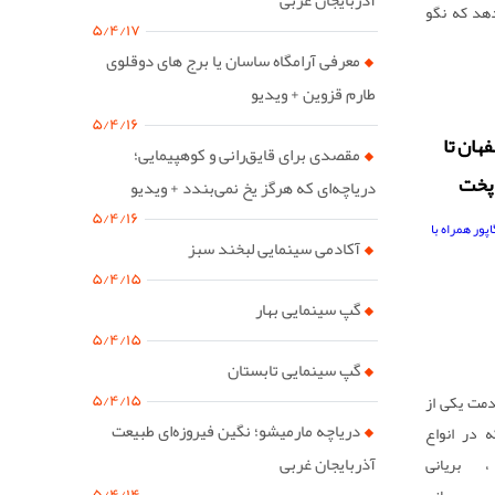
هد که نگو
۵/۴/۱۷
گر با گلوله
معرفی آرامگاه ساسان یا برج های دوقلوی
تانهایی که
طارم قزوین + ویدیو
 خیال راحت
۵/۴/۱۶
ن سرعین و
هان تا
مقصدی برای قایق‌رانی و کوهپیمایی؛
 پخت
دریاچه‌ای که هرگز یخ نمی‌بندد + ویدیو
۵/۴/۱۶
آکادمی سینمایی لبخند سبز
۵/۴/۱۵
گپ سینمایی بهار
۵/۴/۱۵
گپ سینمایی تابستان
۵/۴/۱۵
بیش از 400 سال قدمت یکی از
دریاچه مارمیشو؛ نگین فیروزه‌ای طبیعت
 در انواع
آذربایجان غربی
 بریانی
۵/۴/۱۴
ی ، بریانی