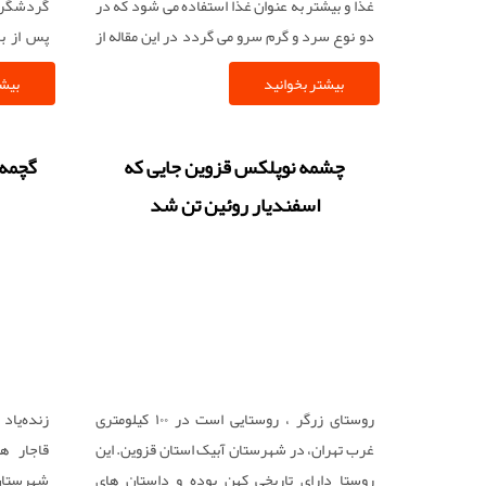
غذا و بیشتر به عنوان غذا استفاده می شود که در
گردشگران 
دو نوع سرد و گرم سرو می گردد در این مقاله از
پس از با
پایگاه خبری گردشگری لبخند سبز می خواهیم
آشنایان ه
بیشتر بخوانید
بیشت
شما را با انواع سوپ های سرد مخصوص تابستان
دستی، م
که در اکثر نقاط دنیا سرو می گردد آشنا کنیم و
شده در ن
طرز تهیه آن را یاد بدهیم
مختلف ای
چشمه نوپلکس قزوین جایی که
گچمه‌ب
متفاوت اس
اسفندیار روئین تن شد
در سر را
ستد بیشت
تبریز ک
منسوجات 
جای داده
لبخند سب
همن صنای
روستای زرگر ، روستایی است در ۱۰۰ کیلومتری
زنده‌یاد
غرب تهران، در شهرستان آبیک استان قزوین. این
قاجار ه
روستا دارای تاریخی کهن بوده و داستان های
شهرستان