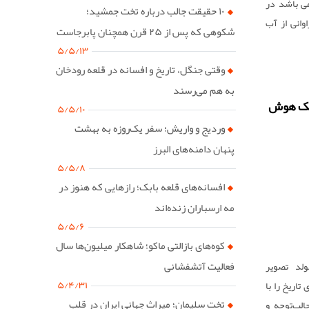
ی باشد در
۱۰ حقیقت جالب درباره تخت جمشید؛
انی از آب
شکوهی که پس از ۲۵ قرن همچنان پابرجاست
ک نمونه را
۵/۵/۱۳
سک را شامل
وقتی جنگل، تاریخ و افسانه در قلعه رودخان
به هم می‌رسند
کمک هوش
۵/۵/۱۰
وردیج و واریش؛ سفر یک‌روزه به بهشت
پنهان دامنه‌های البرز
۵/۵/۸
افسانه‌های قلعه بابک؛ رازهایی که هنوز در
مه ارسباران زنده‌اند
۵/۵/۶
کوه‌های بازالتی ماکو؛ شاهکار میلیون‌ها سال
فعالیت آتشفشانی
ولد تصویر
۵/۴/۳۱
ای تاریخ را با
تخت سلیمان؛ میراث جهانی ایران در قلب
لب‌توجه و