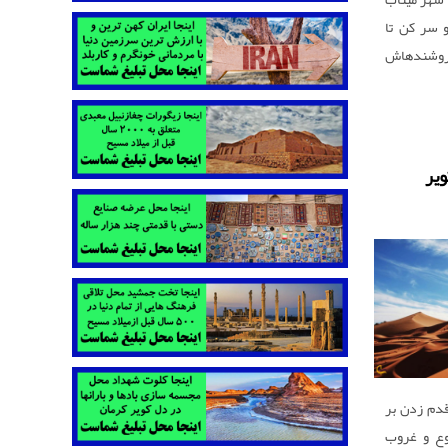
 سر کن تا
 فروشندهاش
 ریزید بیا
زنی روبنده
 و به سمت
یر
 قدم زدن بر
وع و غروب