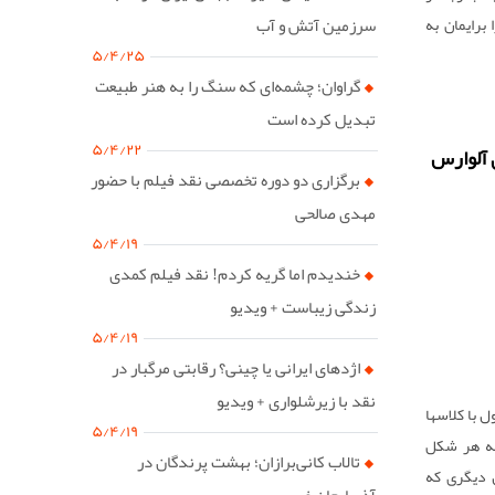
 برایمان به
سرزمین آتش و آب
۵/۴/۲۵
گراوان؛ چشمه‌ای که سنگ را به هنر طبیعت
تبدیل کرده است
۵/۴/۲۲
 آلوارس
برگزاری دو دوره تخصصی نقد فیلم با حضور
مهدی صالحی
۵/۴/۱۹
خندیدم اما گریه کردم! نقد فیلم کمدی
زندگی زیباست + ویدیو
۵/۴/۱۹
اژدهای ایرانی یا چینی؟ رقابتی مرگبار در
نقد با زیرشلواری + ویدیو
 با کلاسها
۵/۴/۱۹
به هر شکل
تالاب کانی‌برازان؛ بهشت پرندگان در
 دیگری که
آذربایجان غربی