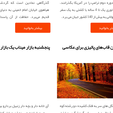
وره دوم ترامپ را در آمریکا بگذرانند،
گذرگاهی نمادین است که گردشگر
در قالب توری یک تا 4 ساله با کشتی به یک سفر
هیاهوی خیابان امام خمینی به دنیای 
بیش از 140 کشور جهان می برد.
قدیم می‌برد. حفاظت از آن پاس
شهری است که در هر آجرش روایتی 
ر بخوانید
بیشتر بخوانید
هنر ایرانی نهفته است.
ن قاب‌های پائیزی برای عکاسی
پنجشنبه بازار میناب یک بازار 500 ساله
نگل های سر به فلک کشیده دو رشته کوه
آی خانه دار و بچه دار زنبیل بردارو بی
ر شمال و غرب برای گردشگری و لذت
بریم به باز اونم چی پنجشنبه بازار کج