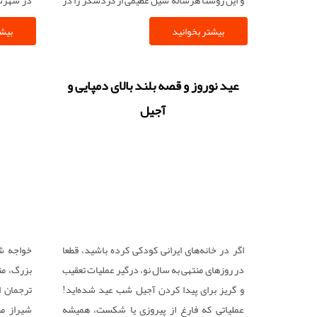
خود جمع می کند.
حضور دار
بیشتر بخوانید
بیشت
افتخارات
که استاد 
شاعران 
عید نوروز و قصه بلند بالای دمپایی و
اشعارش ر
آجیل
از پهلو
جوانمرد
شهرستان
سرداران 
رزمانش ق
مکری قرا
شما را د
اگر در خانه‌های ایرانی کودکی کرده باشید، قطعا
خواجه ش
آشنا شوی
در روزهای منتهی به سال نو، درگیر عملیات تعقیب
بزرگ، مت
و گریز برای پیدا کردن آجیل شب عید شده‌اید!
ترجمان ا
عملیاتی که فارغ از پیروزی یا شکست، همیشه