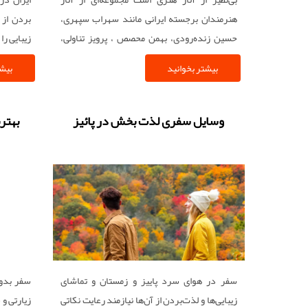
هنرمندان برجسته ایرانی مانند سهراب سپهری،
بردن از 
حسین زنده‌رودی، بهمن محصص ، پرویز تناولی،
زیبایی را
پیکاسو، وارهول، پولاک و ماتیس نیز در مجموعه
از پایگا
بیشتر بخوانید
بیشت
موزه هنرهای معاصر تهران یافت می‌شود. این آثار
اشاره می 
نشان‌دهنده تأثیرات جهانی هنر بر ایران و همزمان
دست نده
تأثیر هنر ایرانی بر جهان است.
وسایل سفری لذت بخش در پائیز
بهتری
سفر در هوای سرد پاییز و زمستان و تماشای
سفر بدون
زیبایی‌ها و لذت‌بردن از آن‌ها نیازمند رعایت نکاتی
زیارتی و