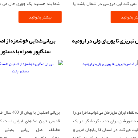
 نمی کند این عروسی در شمال باشد یا
شما بلد هستید یک جوری حال می د
کمی پائین تر سیستان و بلوچستان مهم
البته بعد از آن برف بازی و زدن یکدی
ر بخوانید
بیشتر بخوانید
مراسمات آن است . این بار به سراغ
های برفی هم لذت بخش است یکی از اس
روسی و رسم و رسوم مردم مهربان
اکثر اوقات سال برف دارد و می شود با
 بلوچستان رفته ایم و می خواهیم در
برف بازی کرد استان اردبیل شهرستا
تبریزی تا پوریای ولی در ارومیه
بریانی غذایی خوشمزه از اصف
ا هم کمی صحبت کنیم و لذت ببریم .
روستای آلوارس است .
سنگاپور همراه با دستور
ه نقطه ایران عزیزمان می توانید افرادی را
بریانی اصفهان با 
که حضورشان برای جذب گردشگر در یک
قدیمی ترین غذاهای ایرانی است که
یت می کند در استان آذربایجان غربی و
مختلف مثل ریانی بمبئی ،
ان های خوی دو تن از بزرگان نام آشنا
خانگی بنگلادشی ، بریانی سریلانکای