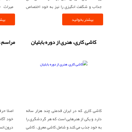
جذاب و شگفت انگیزی را نیز به خود اختصاص
داده است. افسانه ها می گوید مردم روستای زرگر
بویراحمد
بیشتر بخوانید
بیشت
از بقایای کولی های اروپا هستند، اما چون ماهیت
این افسانه ها روشن نیست، زرگرها خودشان را
ایرانی می دانند؛ هرچند به زبان رومانو سخن می
کاشی کاری، هنری از دوره بابلیان
مراسم ع
گویند. وقتی زرگرها به زبان رومانو با هم حرف می
زنند فردی که شنونده است، حتی کلمات را هم
تشخیص نمی دهد، چه رسد به معنی شان؛ اما اینها
که مردمی با محبت مردمان ایل اند، سرعت حرف
زدنشان را کم و شمرده شمرده کلمات را ادا می
کنند تا غیر رومانوها هم چیزی بفهمند.
کاشی کاری که در ایران قدمتی چند هزار ساله
اصلا حرف
دارد و یکی از هنرهایی است که هر گردشگری را
خود آگاه
به خود جذب می کند و شامل کاشی معرق ، کاشی
درون انس