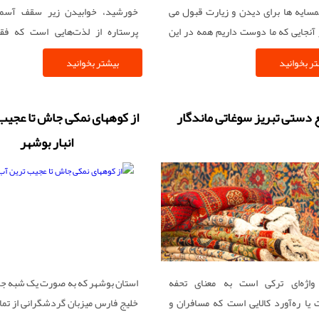
سایه ها برای دیدن و زیارت قبول می
خورشید، خوابیدن زیر سقف آسم
ز آنجایی که ما دوست داریم همه در این
پرستاره از لذت‌هایی است که فق
 ما شریک شوند سعی می کنیم یک
نصیبتان می‌شود. کمپ زدن در کو
ر بخوانید
بیشتر بخوانید
وچک هم که شده برای آنها بیاوریم در
هیجان‌انگیزترین و جذاب‌ترین 
ه از پایگاه خبری لبخند سبز به سراغ
زندگی‌تان خواهد بود. در ایران دس
کربلا رفتیم که این روزها به دلیل داشتم
کویرنوردی باز است و گزینه‌های 
 دستی تبریز سوغاتی ماندگار
از کوههای نمکی جاش تا عجیب
 متفاوت و با کیفیت نظر همه مشتریان و
رویتان قرار دارد.
انبار بوشهر
 را جلب می کند.
اژه‌ای ترکی است به معنای تحفه
استان بوشهر که به صورت یک شبه جزی
یا ره‌آورد کالایی است که مسافران و
خلیج فارس میزبان گردشگرانی از تمام 