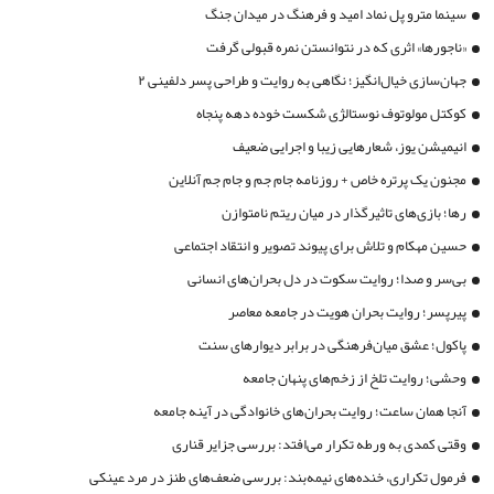
سینما مترو پل نماد امید و فرهنگ در میدان جنگ
«ناجورها» اثری که در نتوانستن نمره قبولی گرفت
جهان‌سازی خیال‌انگیز؛ نگاهی به روایت و طراحی پسر دلفینی ۲
کوکتل مولوتوف نوستالژی شکست خوده دهه پنجاه
انیمیشن یوز، شعارهایی زیبا و اجرایی ضعیف
مجنون یک پرتره خاص + روزنامه جام جم و جام جم آنلاین
رها؛ بازی‌های تاثیرگذار در میان ریتم نامتوازن
حسین مهکام و تلاش برای پیوند تصویر و انتقاد اجتماعی
بی‌سر و صدا؛ روایت سکوت در دل بحران‌های انسانی
پیرپسر؛ روایت بحران هویت در جامعه معاصر
پاکول؛ عشق میان‌فرهنگی در برابر دیوارهای سنت
وحشی؛ روایت تلخ از زخم‌های پنهان جامعه
آنجا همان ساعت؛ روایت بحران‌های خانوادگی در آینه جامعه
وقتی کمدی به ورطه تکرار می‌افتد: بررسی جزایر قناری
فرمول تکراری، خنده‌های نیمه‌بند: بررسی ضعف‌های طنز در مرد عینکی