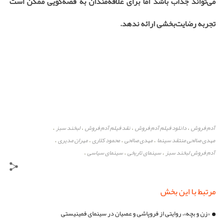
می‌تواند جذاب باشد اما برای علاقه‌مندان به قصه‌گویی ممکن است
تجربه رضایت‌بخشی ارائه ندهد.
آدم فروش
دانلود فیلم آدم فروش
نقد فیلم آدم فروش
لبخند سبز
،
،
،
،
مهدی صالحی منتقد سینما
مهدی صالحی
محمود کلاری
مهران مدیری
،
،
،
،
آدم فروش لبخند سبز
سینمای تاریخی
سینمای سیاسی
،
،
،
مرتبط با این بخش
«زن و بچه»، روایتی از فروپاشی و عصیان در سینمای فمینیستی