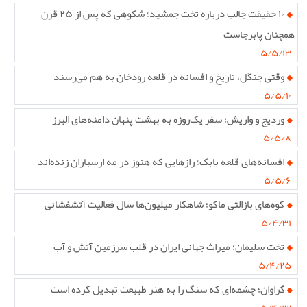
۱۰ حقیقت جالب درباره تخت جمشید؛ شکوهی که پس از ۲۵ قرن
همچنان پابرجاست
۵/۵/۱۳
وقتی جنگل، تاریخ و افسانه در قلعه رودخان به هم می‌رسند
۵/۵/۱۰
وردیج و واریش؛ سفر یک‌روزه به بهشت پنهان دامنه‌های البرز
۵/۵/۸
افسانه‌های قلعه بابک؛ رازهایی که هنوز در مه ارسباران زنده‌اند
۵/۵/۶
کوه‌های بازالتی ماکو؛ شاهکار میلیون‌ها سال فعالیت آتشفشانی
۵/۴/۳۱
تخت سلیمان؛ میراث جهانی ایران در قلب سرزمین آتش و آب
۵/۴/۲۵
گراوان؛ چشمه‌ای که سنگ را به هنر طبیعت تبدیل کرده است