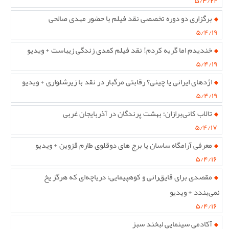
۵/۴/۲۲
برگزاری دو دوره تخصصی نقد فیلم با حضور مهدی صالحی
۵/۴/۱۹
خندیدم اما گریه کردم! نقد فیلم کمدی زندگی زیباست + ویدیو
۵/۴/۱۹
اژدهای ایرانی یا چینی؟ رقابتی مرگبار در نقد با زیرشلواری + ویدیو
۵/۴/۱۹
تالاب کانی‌برازان؛ بهشت پرندگان در آذربایجان غربی
۵/۴/۱۷
معرفی آرامگاه ساسان یا برج های دوقلوی طارم قزوین + ویدیو
۵/۴/۱۶
مقصدی برای قایق‌رانی و کوهپیمایی؛ دریاچه‌ای که هرگز یخ
نمی‌بندد + ویدیو
۵/۴/۱۶
آکادمی سینمایی لبخند سبز