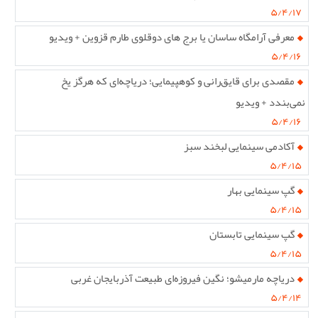
۵/۴/۱۷
معرفی آرامگاه ساسان یا برج های دوقلوی طارم قزوین + ویدیو
۵/۴/۱۶
مقصدی برای قایق‌رانی و کوهپیمایی؛ دریاچه‌ای که هرگز یخ
نمی‌بندد + ویدیو
۵/۴/۱۶
آکادمی سینمایی لبخند سبز
۵/۴/۱۵
گپ سینمایی بهار
۵/۴/۱۵
گپ سینمایی تابستان
۵/۴/۱۵
دریاچه مارمیشو؛ نگین فیروزه‌ای طبیعت آذربایجان غربی
۵/۴/۱۴