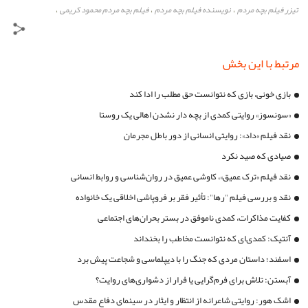
تیزر فیلم بچه مردم
نویسنده فیلم بچه مردم
فیلم بچه مردم محمود کریمی
،
،
،
مرتبط با این بخش
بازی خونی، بازی که نتوانست حق مطلب را ادا کند
«سونسوز» روایتی کمدی از بچه دار نشدن اهالی یک روستا
نقد فیلم «داد»: روایتی انسانی از دور باطل مجرمان
صیادی که صید نکرد
نقد فیلم «ترک عمیق»، کاوشی عمیق در روان‌شناسی و روابط انسانی
نقد و بررسی فیلم "رها": تأثیر فقر بر فروپاشی اخلاقی یک خانواده
کفایت مذاکرات، کمدی ناموفق در بستر بحران‌های اجتماعی
آنتیک: کمدی‌ای که نتوانست مخاطب را بخنداند
اسفند؛ داستان مردی که جنگ را با دیپلماسی و شجاعت پیش برد
آبستن: تلاش برای فرم‌گرایی یا فرار از دشواری‌های روایت؟
اشک هور: روایتی شاعرانه از انتظار و ایثار در سینمای دفاع مقدس