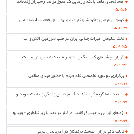
افسانه‌های قلعه بابک؛ رازهایی که هنوز در مه ارسباران زنده‌اند
۵/۵/۶
کوه‌های بازالتی ماکو؛ شاهکار میلیون‌ها سال فعالیت آتشفشانی
۵/۴/۳۱
تخت سلیمان؛ میراث جهانی ایران در قلب سرزمین آتش و آب
۵/۴/۲۵
گراوان؛ چشمه‌ای که سنگ را به هنر طبیعت تبدیل کرده است
۵/۴/۲۲
برگزاری دو دوره تخصصی نقد فیلم با حضور مهدی صالحی
۵/۴/۱۹
خندیدم اما گریه کردم! نقد فیلم کمدی زندگی زیباست + ویدیو
۵/۴/۱۹
اژدهای ایرانی یا چینی؟ رقابتی مرگبار در نقد با زیرشلواری + ویدیو
۵/۴/۱۹
تالاب کانی‌برازان؛ بهشت پرندگان در آذربایجان غربی