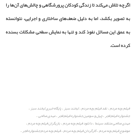
اگرچه تلاش می‌کند تا زندگی کودکان پرورشگاهی و چالش‌های آن‌ها را
به تصویر بکشد، اما به دلیل ضعف‌های ساختاری و اجرایی، نتوانسته
به عمق این مسائل نفوذ کند و تنها به نمایش سطحی مشکلات بسنده
کرده است.
فیلم بچه مردم
نقد فیلم بچه مردم
لبخند سبز
پایگاه خبری لبخند سبز
،
،
،
،
جشنواره فیلم فجر
چهل و سومین جشنواره فیلم فجر
مهدی صالحی
،
،
،
مهدی صالحی منتقد سینما
دانلود فیلم بچه مردم
بازیگران فیلم بچه مردم
،
،
،
موضوع فیلم بچه مردم
کارگردان فیلم بچه مردم
فیلم بچه مردم جشنواره فجر
،
،
،