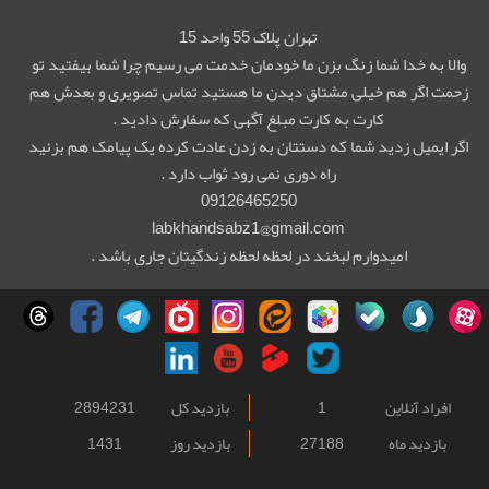
تهران پلاک 55 واحد 15
والا به خدا شما زنگ بزن ما خودمان خدمت می رسیم چرا شما بیفتید تو
زحمت اگر هم خیلی مشتاق دیدن ما هستید تماس تصویری و بعدش هم
کارت به کارت مبلغ آگهی که سفارش دادید .
اگر ایمیل زدید شما که دستتان به زدن عادت کرده یک پیامک هم بزنید
راه دوری نمی رود ثواب دارد .
09126465250
labkhandsabz1@gmail.com
امیدوارم لبخند در لحظه لحظه زندگیتان جاری باشد .
افراد آنلاین
1
بازدید کل
2894231
بازدید ماه
27188
بازدید روز
1431