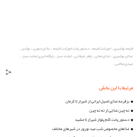
قیمه بوشهری
خورشت قیمه
دستور پخت خورشت قیمه
غذای جنوبی
بوشهر
،
،
،
،
،
غذای بوشهری
غذای محلی
زهار علیخانی
لبخند سبز
پایگاه خبری لبخند سبز
،
،
،
،
،
مهدی صالحی
،
مرتبط با این بخش
بزقرمه غذای اصیل ایرانی از شیراز تا کرمان
ته چین غذایی از ته ته چین
دستور پخت کلم پلواز شیراز تا مشهد
غذاهای مخصوص شب عید نوروز در شهرهای مختلف