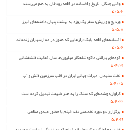
وقتی جنگل، تاریخ و افسانه در قلعه رودخان به هم می‌رسند
۵/۵/۱۰
وردیج و واریش؛ سفر یک‌روزه به بهشت پنهان دامنه‌های البرز
۵/۵/۸
افسانه‌های قلعه بابک؛ رازهایی که هنوز در مه ارسباران زنده‌اند
۵/۵/۶
کوه‌های بازالتی ماکو؛ شاهکار میلیون‌ها سال فعالیت آتشفشانی
۵/۴/۳۱
تخت سلیمان؛ میراث جهانی ایران در قلب سرزمین آتش و آب
۵/۴/۲۵
گراوان؛ چشمه‌ای که سنگ را به هنر طبیعت تبدیل کرده است
۵/۴/۲۲
برگزاری دو دوره تخصصی نقد فیلم با حضور مهدی صالحی
۵/۴/۱۹
خندیدم اما گریه کردم! نقد فیلم کمدی زندگی زیباست + ویدیو