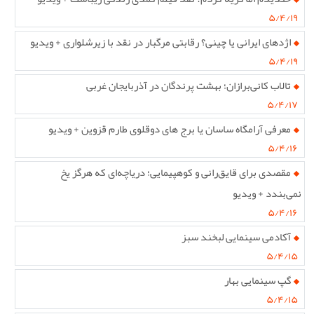
۵/۴/۱۹
اژدهای ایرانی یا چینی؟ رقابتی مرگبار در نقد با زیرشلواری + ویدیو
۵/۴/۱۹
تالاب کانی‌برازان؛ بهشت پرندگان در آذربایجان غربی
۵/۴/۱۷
معرفی آرامگاه ساسان یا برج های دوقلوی طارم قزوین + ویدیو
۵/۴/۱۶
مقصدی برای قایق‌رانی و کوهپیمایی؛ دریاچه‌ای که هرگز یخ
نمی‌بندد + ویدیو
۵/۴/۱۶
آکادمی سینمایی لبخند سبز
۵/۴/۱۵
گپ سینمایی بهار
۵/۴/۱۵