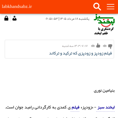
labkhandsabz.ir
يكشنبه ۱۸ مرداد ۱۴۰۵ | ۰۶:۵۱:۵۳
۱۴۰۳/۷/۱۷ سه شنبه
)
0
(
)
0
(
فیلم زودپز و زودپزی که ترکید و ترکاند
بنیامین نوری
لبخند سبز
- «زودپز»
فیلم
ی کمدی به کارگردانی رامبد جوان است.