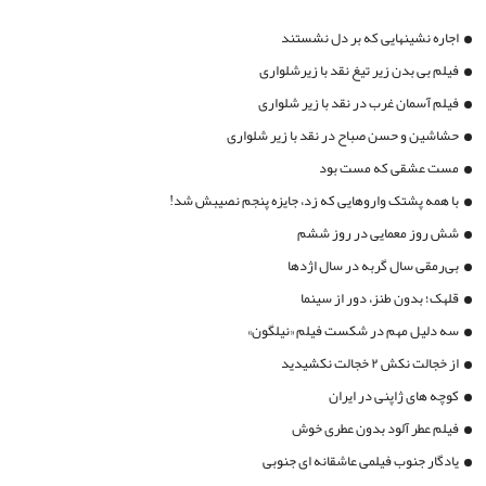
اجاره نشینهایی که بر دل نشستند
فیلم بی بدن زیر تیغ نقد با زیرشلواری
فیلم آسمان غرب در نقد با زیر شلواری
حشاشین و حسن صباح در نقد با زیر شلواری
مست عشقی که مست بود
با همه پشتک واروهایی که زد، جایزه پنجم نصیبش شد!
شش روز معمایی در روز ششم
بی‌رمقی سال گربه در سال اژدها
قلهک؛ بدون طنز، دور از سینما
سه دلیل مهم در شکست فیلم «نیلگون»
از خجالت نکش ۲ خجالت نکشیدید
کوچه های ژاپنی در ایران
فیلم عطر آلود بدون عطری خوش
یادگار جنوب فیلمی عاشقانه ای جنوبی