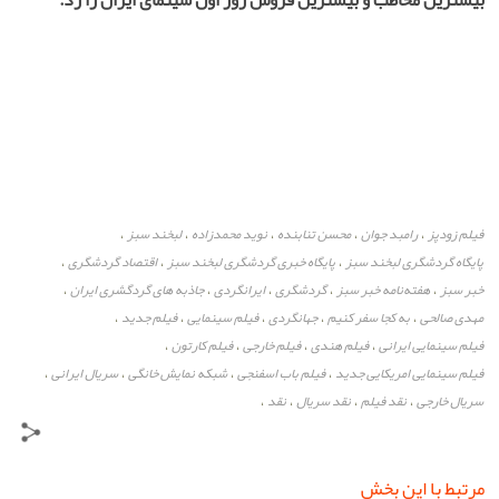
بیشترین مخاطب و بیشترین فروش روز اول سینمای ایران را زد.
فیلم زودپز
رامبد جوان
محسن تنابنده
نوید محمدزاده‌
لبخند سبز
،
،
،
،
،
پایگاه گردشگری لبخند سبز
پایگاه خبری گردشگری لبخند سبز
اقتصاد گردشگری
،
،
،
خبر سبز
هفته‌نامه خبر سبز
گردشگری
ایرانگردی
جاذبه های گردگشری ایران
،
،
،
،
،
مهدی صالحی
به کجا سفر کنیم
جهانگردی
فیلم سینمایی
فیلم جدید
،
،
،
،
،
فیلم سینمایی ایرانی
فیلم هندی
فیلم خارجی
فیلم کارتون
،
،
،
،
فیلم سینمایی امریکایی جدید
فیلم باب اسفنجی
شبکه نمایش خانگی
سریال ایرانی
،
،
،
،
سریال خارجی
نقد فیلم
نقد سریال
نقد
،
،
،
،
مرتبط با این بخش