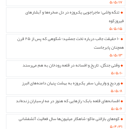
۵/۵/۱۷
تنگه واشی؛ ماجراجویی یک‌روزه در دل صخره‌ها و آبشارهای
فیروزکوه
۵/۵/۱۵
۱۰ حقیقت جالب درباره تخت جمشید؛ شکوهی که پس از ۲۵ قرن
همچنان پابرجاست
۵/۵/۱۳
وقتی جنگل، تاریخ و افسانه در قلعه رودخان به هم می‌رسند
۵/۵/۱۰
وردیج و واریش؛ سفر یک‌روزه به بهشت پنهان دامنه‌های البرز
۵/۵/۸
افسانه‌های قلعه بابک؛ رازهایی که هنوز در مه ارسباران زنده‌اند
۵/۵/۶
کوه‌های بازالتی ماکو؛ شاهکار میلیون‌ها سال فعالیت آتشفشانی
۵/۴/۳۱