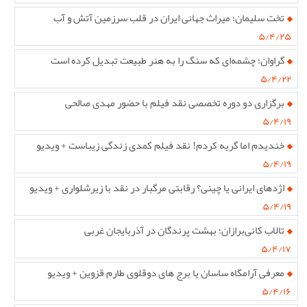
تخت سلیمان؛ میراث جهانی ایران در قلب سرزمین آتش و آب
۵/۴/۲۵
گراوان؛ چشمه‌ای که سنگ را به هنر طبیعت تبدیل کرده است
۵/۴/۲۲
برگزاری دو دوره تخصصی نقد فیلم با حضور مهدی صالحی
۵/۴/۱۹
خندیدم اما گریه کردم! نقد فیلم کمدی زندگی زیباست + ویدیو
۵/۴/۱۹
اژدهای ایرانی یا چینی؟ رقابتی مرگبار در نقد با زیرشلواری + ویدیو
۵/۴/۱۹
تالاب کانی‌برازان؛ بهشت پرندگان در آذربایجان غربی
۵/۴/۱۷
معرفی آرامگاه ساسان یا برج های دوقلوی طارم قزوین + ویدیو
۵/۴/۱۶