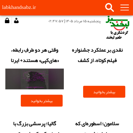
labkhandsabz.ir
پنجشنبه ۱۵ مرداد ۱۴۰۵ | ۰۲:۴۷:۵۷
نقدی بر عملکرد جشنواره
وقتی هر دو طرفِ رابطه،
فیلم کوتاه، از کشف
«های‌کپی» هستند+ ایرنا
استعداد تا فقدان نقشه راه
بیشتر بخوانید
بیشتر بخوانید
سلامون؛ اسطوره‌ای که
گالیا؛ پرسشی بزرگ با