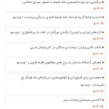
برگزاری دو دوره تخصصی نقد فیلم با حضور مهدی صالحی
۵/۴/۱۹
خندیدم اما گریه کردم! نقد فیلم کمدی زندگی زیباست + ویدیو
۵/۴/۱۹
اژدهای ایرانی یا چینی؟ رقابتی مرگبار در نقد با زیرشلواری + ویدیو
۵/۴/۱۹
تالاب کانی‌برازان؛ بهشت پرندگان در آذربایجان غربی
۵/۴/۱۷
معرفی آرامگاه ساسان یا برج های دوقلوی طارم قزوین + ویدیو
۵/۴/۱۶
مقصدی برای قایق‌رانی و کوهپیمایی؛ دریاچه‌ای که هرگز یخ
نمی‌بندد + ویدیو
۵/۴/۱۶
آکادمی سینمایی لبخند سبز
۵/۴/۱۵