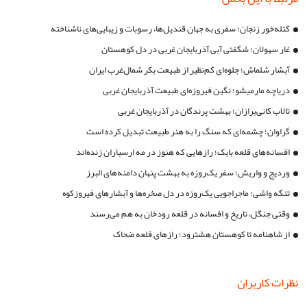
کتله‌خور زنجان؛ سفری به جهان قندیل‌ها، رسوبات و زیبایی‌های ناشناخته
غار سهولان؛ شگفتی آبی آذربایجان غربی در دل کوهستان
آبشار شلماش؛ جلوه‌ای کم‌نظیر از طبیعت بکر شمال‌غرب ایران
دریاچه مارمیشو؛ نگین فیروزه‌ای طبیعت آذربایجان غربی
تالاب کانی‌برازان؛ بهشت پرندگان در آذربایجان غربی
گراوان؛ چشمه‌ای که سنگ را به هنر طبیعت تبدیل کرده است
افسانه‌های قلعه بابک؛ رازهایی که هنوز در مه ارسباران زنده‌اند
وردیج و واریش؛ سفر یک‌روزه به بهشت پنهان دامنه‌های البرز
تنگه واشی؛ ماجراجویی یک‌روزه در دل صخره‌ها و آبشارهای فیروزکوه
وقتی جنگل، تاریخ و افسانه در قلعه رودخان به هم می‌رسند
از شاهنامه تا کوهستان هشترود؛ رازهای قلعه ضحاک
نظرات کاربران