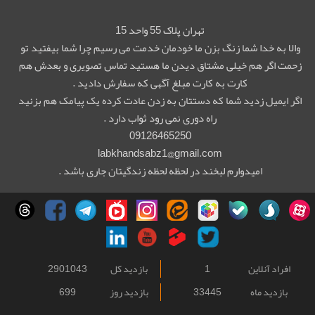
تهران پلاک 55 واحد 15
والا به خدا شما زنگ بزن ما خودمان خدمت می رسیم چرا شما بیفتید تو
زحمت اگر هم خیلی مشتاق دیدن ما هستید تماس تصویری و بعدش هم
کارت به کارت مبلغ آگهی که سفارش دادید .
اگر ایمیل زدید شما که دستتان به زدن عادت کرده یک پیامک هم بزنید
راه دوری نمی رود ثواب دارد .
09126465250
labkhandsabz1@gmail.com
امیدوارم لبخند در لحظه لحظه زندگیتان جاری باشد .
افراد آنلاین
1
بازدید کل
2901043
بازدید ماه
33445
بازدید روز
699