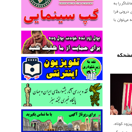
اشاگر را به
 درونی فرا
 می‌توان با
گو با انسان
 مضحکه
پیزود کوتاه،
یش عروسکی