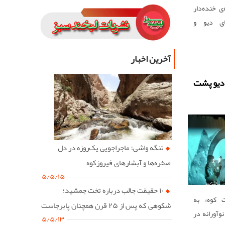
 خنده‌دار
های دیو و
شادی‌آور را
نه‌هایی که
آخرین اخبار
نشان‌دهنده‌
ایشی ایران
دیو پشت
تنگه واشی؛ ماجراجویی یک‌روزه در دل
صخره‌ها و آبشارهای فیروزکوه
۵/۵/۱۵
۱۰ حقیقت جالب درباره تخت جمشید؛
 کوه» به
شکوهی که پس از ۲۵ قرن همچنان پابرجاست
وآورانه در
۵/۵/۱۳