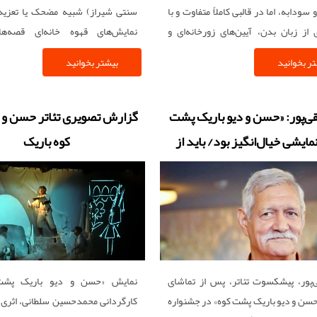
ودابه، اما در قالبی کاملاً متفاوت و با
سنتی شیراز) شبیه مضحک یا تعزیه‌ی
ی از زبان بدن، آیین‌های زورخانه‌ای و
نمایش‌های قهوه‌ خانه‌ای قصه‌
یزیکال تئاتر.
عاشقانه‌های ایرانی و مجالس زنانه‌ی 
ر بخوانید
بیشتر بخوانید
بازآفرینی می‌کند. انتخاب چنین گو
بسیاری از آن‌ها در خطر فراموشی‌اند 
دغدغه‌ کارگردان برای احیای میراث نم
ی‌پور: «حسن و دیو باریک پشت
گزارش تصویری تئاتر حسن و 
است.
مایشی خیال‌انگیز بود/ باید از
کوه باریک
ندان آیینی حمایت ویژه شود
پور، پیشکسوت تئاتر، پس از تماشای
نمایش «حسن و دیو باریک پشت
سن و دیو باریک پشت کوه» در جشنواره
کارگردانی محمدحسین سلطانی، اثری ن