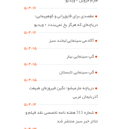
۵/۴/۱۶
مقصدی برای قایق‌رانی و کوهپیمایی؛
دریاچه‌ای که هرگز یخ نمی‌بندد + ویدیو
۵/۴/۱۶
آکادمی سینمایی لبخند سبز
۵/۴/۱۵
گپ سینمایی بهار
۵/۴/۱۵
گپ سینمایی تابستان
۵/۴/۱۵
دریاچه مارمیشو؛ نگین فیروزه‌ای طبیعت
آذربایجان غربی
۵/۴/۱۴
شماره 311 هفته نامه تخصصی نقد فیلم و
تئاتر خبر سبز منتشر شد
۵/۴/۱۳