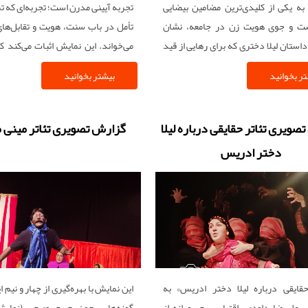
به یکی از کلیدی‌ترین مضامین بیضایی
تجربه آیینی مدرن است؛ تجربه‌ای که تم
ت و جوی هویت زن در جامعه، نشان
تأمل در باب سنت، هویت و تقابل‌های
استان لیلا دختری که برای رهایی از قید
می‌خواند. این نمایش اثبات می‌کند که
 محیطش کوچ می‌کند استعاره‌ای قدرتمند
تکیه بر ریشه‌ها زبانی، راهی برای گفت‌و
ر بخوانید
بیشتر بخوانید
 استقلال فردی و اجتماعی است.
امروز یافت.
صویری تئاتر حقایقی درباره لیلا
گزارش تصویری تئاتر مینی
دختر ادریس
قایقی درباره لیلا دختر ادریس» به
این نمایش با بهره‌گیری از چهار و نیم ا
ی علیرضا داودی، اقتباسی جسورانه از
گونه‌هایی چون جی‌جی‌وی‌جی (نما