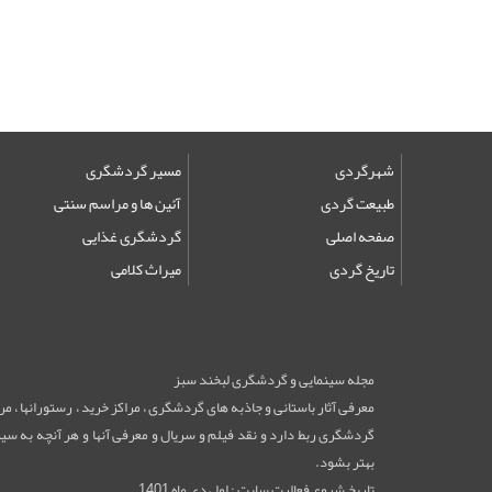
شهرگردی
مسیر گردشگری
طبیعت گردی
آئین ها و مراسم سنتی
صفحه اصلی
گردشگری غذایی
تاریخ گردی
میراث کلامی
مجله سینمایی و گردشگری لبخند سبز
معرفی آثار باستانی و جاذبه های گردشگری ، مراکز خرید ، رستورانها ، 
گردشگری ربط دارد و نقد فیلم و سریال و معرفی آنها و هر آنچه به سینم
بهتر بشود.
تاریخ شروع فعالیت سایت : اول دی ماه 1401