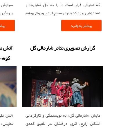
که نمایش قرار است ما را به دل تقابل‌ها و
سیاوش و س
تضادهایی ببرد که هم در سطح فردی و روانی و هم
بهره‌گیر
در سطح اجتماعی و آیینی جریان دارند.
فرم‌های ف
بیشتر بخوانید
بیشت
گزارش تصویری تئاتر شارمالی گل
آتش تق
کوه» ن
هنرم
مایش «شارمالی گل» به نویسندگی و کارگردانی
آتش تقی‌
اشکان زارع، اثری درخشان در تلفیق کمدی
نمایش «ح