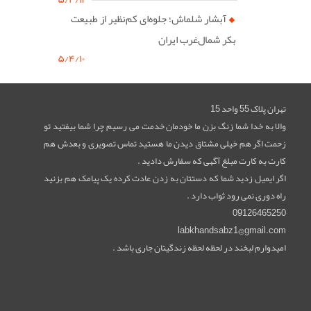
آبشار شلماش؛ جلوه‌ای کم‌نظیر از طبیعت
بکر شمال‌غرب ایران
۵/۴/۱۰
تهران پلاک 55 واحد 15
والا به خدا شما زنگ بزن ما خودمان خدمت می رسیم چرا شما بیفتید تو
زحمت اگر هم خیلی مشتاق دیدن ما هستید تماس تصویری و بعدش هم
کارت به کارت مبلغ آگهی که سفارش دادید .
اگر ایمیل زدید شما که دستتان به زدن عادت کرده یک پیامک هم بزنید
راه دوری نمی رود ثواب دارد .
09126465250
labkhandsabz1@gmail.com
امیدوارم لبخند در لحظه لحظه زندگیتان جاری باشد .