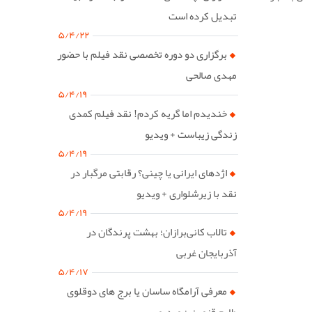
تبدیل کرده است
۵/۴/۲۲
برگزاری دو دوره تخصصی نقد فیلم با حضور
مهدی صالحی
۵/۴/۱۹
خندیدم اما گریه کردم! نقد فیلم کمدی
زندگی زیباست + ویدیو
۵/۴/۱۹
اژدهای ایرانی یا چینی؟ رقابتی مرگبار در
نقد با زیرشلواری + ویدیو
۵/۴/۱۹
تالاب کانی‌برازان؛ بهشت پرندگان در
آذربایجان غربی
۵/۴/۱۷
معرفی آرامگاه ساسان یا برج های دوقلوی
طارم قزوین + ویدیو