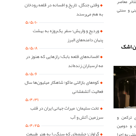
ئاتر معاصر
وقتی جنگل، تاریخ و افسانه در قلعه رودخان
نی و سنتی
به هم می‌رسند
۵/۵/۱۰
وردیج و واریش؛ سفر یک‌روزه به بهشت
پنهان دامنه‌های البرز
ان اشک
۵/۵/۸
افسانه‌های قلعه بابک؛ رازهایی که هنوز در
مه ارسباران زنده‌اند
۵/۵/۶
کوه‌های بازالتی ماکو؛ شاهکار میلیون‌ها سال
فعالیت آتشفشانی
۵/۴/۳۱
تخت سلیمان؛ میراث جهانی ایران در قلب
سرزمین آتش و آب
ی ترکمن و
۵/۴/۲۵
 و دومین
گراوان؛ چشمه‌ای که سنگ را به هنر طبیعت
تی به اجرا