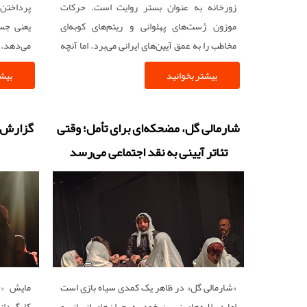
زورخانه به عنوان بستر روایت است. حرکات
پرداختن 
موزون ژست‌های پهلوانی و ریتم‌های کوبه‌ای
یعنی جس
مخاطب را به عمق آیین‌های ایرانی می‌برد. اما آنچه
می‌دهد. د
این انتخاب را برجسته می‌کند حضور زنان در
و بندهای
بیشتر بخوانید
بیشت
نقش‌های پهلوانی است.
از میل به
شارمالی گل، مضحکه‌ای برای تأمل؛ وقتی
گزارش ت
تئاتر آیینی به نقد اجتماعی می‌رسد
«شارمالی گل» در ظاهر یک کمدی سیاه بازی است
مایش «ح
اما در لایه‌های زیرین خود به بحران‌های انسانی و
کارگردان