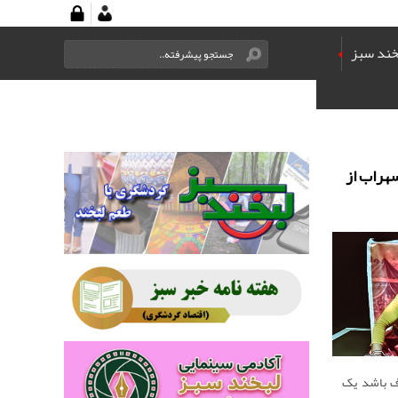
خند سبز
هراب از
ف باشد یک