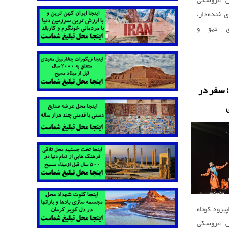
 خنده‌دار،
های دیو و
شادی‌آور را
؛ سفر در
پیزود کوتاه
یش عروسکی