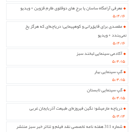
معرفی آرامگاه ساسان یا برج های دوقلوی طارم قزوین + ویدیو
۵/۴/۱۶
مقصدی برای قایق‌رانی و کوهپیمایی؛ دریاچه‌ای که هرگز یخ
نمی‌بندد + ویدیو
۵/۴/۱۶
آکادمی سینمایی لبخند سبز
۵/۴/۱۵
گپ سینمایی بهار
۵/۴/۱۵
گپ سینمایی تابستان
۵/۴/۱۵
دریاچه مارمیشو؛ نگین فیروزه‌ای طبیعت آذربایجان غربی
۵/۴/۱۴
شماره 311 هفته نامه تخصصی نقد فیلم و تئاتر خبر سبز منتشر