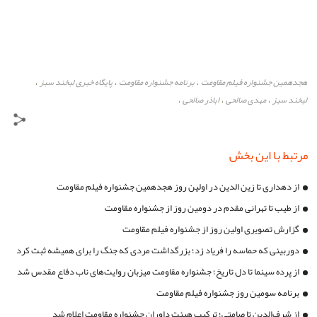
هجدهمین جشنواره فیلم مقاومت
برنامه جشنواره مقاومت
پایگاه خبری لبخند سبز
،
،
،
لبخند سبز
مهدی صالحی
اباذر صالحی
،
،
،
مرتبط با این بخش
از دهداری تا زین الدین در اولین روز هجدهمین جشنواره فیلم مقاومت
از طیب تا تهرانی مقدم در دومین روز از جشنواره مقاومت
گزارش تصویری اولین روز از جشنواره فیلم مقاومت
دوربینی که حماسه را فریاد زد؛ بزرگداشت مردی که جنگ را برای همیشه ثبت کرد
از پرده سینما تا دل تاریخ؛ جشنواره مقاومت میزبان روایت‌های ناب دفاع مقدس شد
برنامه سومین روز جشنواره فیلم مقاومت
از شرف‌الدین تا صامتی؛ ترکیب هیئت داوران جشنواره مقاومت اعلام شد