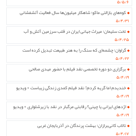
۵/۵/۶
کوه‌های بازالتی ماکو؛ شاهکار میلیون‌ها سال فعالیت آتشفشانی
۵/۴/۳۱
تخت سلیمان؛ میراث جهانی ایران در قلب سرزمین آتش و آب
۵/۴/۲۵
گراوان؛ چشمه‌ای که سنگ را به هنر طبیعت تبدیل کرده است
۵/۴/۲۲
برگزاری دو دوره تخصصی نقد فیلم با حضور مهدی صالحی
۵/۴/۱۹
خندیدم اما گریه کردم! نقد فیلم کمدی زندگی زیباست + ویدیو
۵/۴/۱۹
اژدهای ایرانی یا چینی؟ رقابتی مرگبار در نقد با زیرشلواری + ویدیو
۵/۴/۱۹
تالاب کانی‌برازان؛ بهشت پرندگان در آذربایجان غربی
۵/۴/۱۷