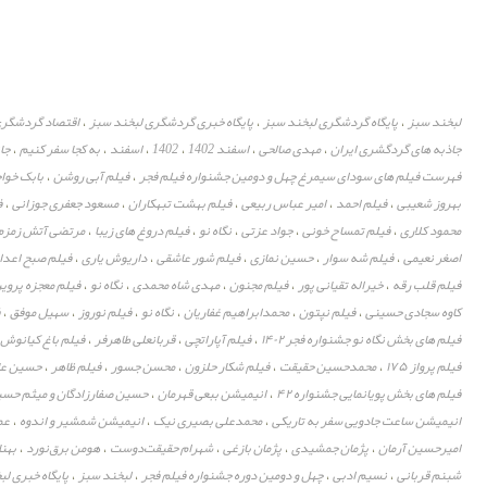
لبخند سبز
پایگاه گردشگری لبخند سبز
پایگاه خبری گردشگری لبخند سبز
اقتصاد گردشگر
،
،
،
جاذبه های گردگشری ایران
مهدی صالحی
اسفند 1402
1402
اسفند
به کجا سفر کنیم
جان
،
،
،
،
،
،
فهرست فیلم های سودای سیمرغ چهل و دومین جشنواره فیلم فجر
فیلم آبی روشن
بابک خواج
،
،
بهروز شعیبی
فیلم احمد
امیر عباس ربیعی
فیلم بهشت تبهکاران
مسعود جعفری جوزانی
ف
،
،
،
،
،
محمود کلاری
فیلم تمساح خونی
جواد عزتی
نگاه نو
فیلم دروغ های زیبا
مرتضی آتش زمزم
،
،
،
،
،
اصغر نعیمی
فیلم شه سوار
حسین نمازی
فیلم شور عاشقی
داریوش یاری
فیلم صبح اعدا
،
،
،
،
،
فیلم قلب رقه
خیراله تقیانی پور
فیلم مجنون
مهدی شاه محمدی
نگاه نو
فیلم معجزه پروین
،
،
،
،
،
کاوه سجادی حسینی
فیلم نپتون
محمدابراهیم غفاریان
نگاه نو
فیلم نوروز
سهیل موفق
ف
،
،
،
،
،
،
فیلم های بخش نگاه نو جشنواره فجر ۱۴۰۲
فیلم آپاراتچی
قربانعلی طاهرفر
فیلم باغ کیانوش
،
،
،
فیلم پرواز ۱۷۵
محمدحسین حقیقت
فیلم شکار حلزون
محسن جسور
فیلم ظاهر
حسین عا
،
،
،
،
،
فیلم های بخش پویانمایی جشنواره ۴۲
انیمیشن ببعی قهرمان
حسین صفارزادگان و میثم حسی
،
،
انیمیشن ساعت جادویی سفر به تاریکی
محمدعلی بصیری نیک
انیمیشن شمشیر و اندوه
عم
،
،
،
امیرحسین آرمان
پژمان جمشیدی
پژمان بازغی
شهرام حقیقت‌دوست
هومن برق‌نورد
بهن
،
،
،
،
،
شبنم قربانی
نسیم ادبی
چهل و دومین دوره جشنواره فیلم فجر
لبخند سبز
پایگاه خبری ل
،
،
،
،