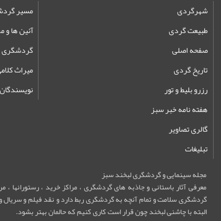
شهرگردی
مسیر گرد
طبیعت گردی
آئین ها و 
صفحه اصلی
گردشگری غ
تاریخ گردی
میراث کلام
رزرو بلیط و تور
نویسندگان
هفته نامه خبر سبز
گالری تصاویر
تبلیغات
مجله سینمایی و گردشگری لبخند سبز
معرفی آثار باستانی و جاذبه های گردشگری ، مراکز خرید ، رستورانها ، م
گردشگری سلامت و تمام آنچه به گردشگری ربط دارد و نقد فیلم و سریال و مع
البته با چاشنی لبخند چون قرار است کاری کنیم که حالمان بهتر بشود.