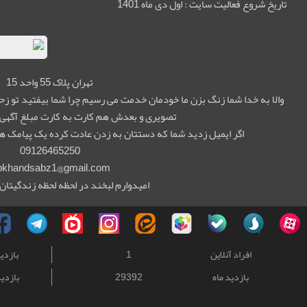
تاریخ شروع فعالیت سایت : اول دی ماه 1401
تهران پلاک 55 واحد 15
والا به خدا شما زنگ بزن ما خودمان خدمت می رسیم چرا شما بیفتید تو 
تصویری و بعدش هم کارت به کارت مبلغ آگهی 
اگر ایمیل زدید شما که دستتان به زدن عادت کرده یک پیامک هم 
09126465250
bkhandsabz1@gmail.com
امیدوارم لبخند در لحظه لحظه زندگیتان 
افراد آنلاین
1
بازدی
بازدید ماه
29392
بازدید