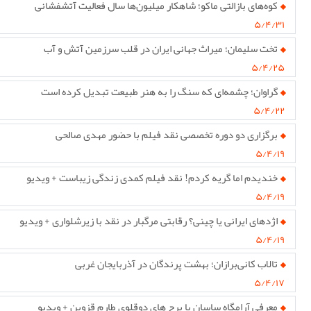
کوه‌های بازالتی ماکو؛ شاهکار میلیون‌ها سال فعالیت آتشفشانی
۵/۴/۳۱
تخت سلیمان؛ میراث جهانی ایران در قلب سرزمین آتش و آب
۵/۴/۲۵
گراوان؛ چشمه‌ای که سنگ را به هنر طبیعت تبدیل کرده است
۵/۴/۲۲
برگزاری دو دوره تخصصی نقد فیلم با حضور مهدی صالحی
۵/۴/۱۹
خندیدم اما گریه کردم! نقد فیلم کمدی زندگی زیباست + ویدیو
۵/۴/۱۹
اژدهای ایرانی یا چینی؟ رقابتی مرگبار در نقد با زیرشلواری + ویدیو
۵/۴/۱۹
تالاب کانی‌برازان؛ بهشت پرندگان در آذربایجان غربی
۵/۴/۱۷
معرفی آرامگاه ساسان یا برج های دوقلوی طارم قزوین + ویدیو